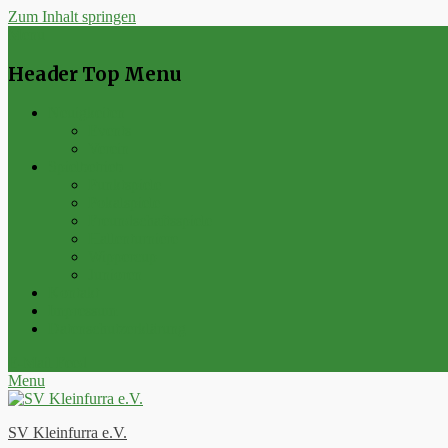
Zum Inhalt springen
Menu
Header Top Menu
Neuigkeiten
Events
Verein
Spielbetrieb
Punktspiele
Pokalspiele
Freundschaftsspiele
Hallenturniere
Wippercup
Junioren
Kontakt
Impressum
Datenschutzerklärung
E-Mail
Feed
Menu
SV Kleinfurra e.V.