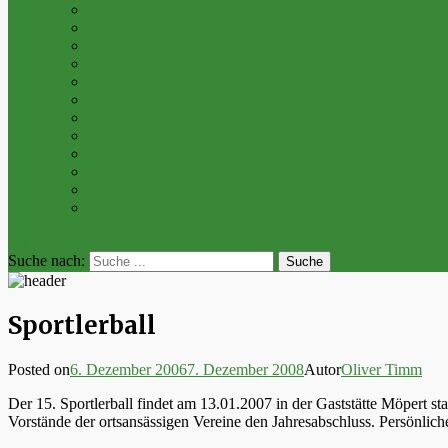
Archiv 2016
Archiv 2015
Archiv 2014
Archiv 2013
Archiv 2012
Archiv 2011
Archiv 2010
Archiv 2009
Archiv 2008
Archiv 2007
Archiv 2006
Archiv 2005
bei der Suche
Suche nach:
Sportlerball
Posted on
6. Dezember 2006
7. Dezember 2008
Autor
Oliver Timm
Der 15. Sportlerball findet am 13.01.2007 in der Gaststätte Möpert st
Vorstände der ortsansässigen Vereine den Jahresabschluss. Persönlich