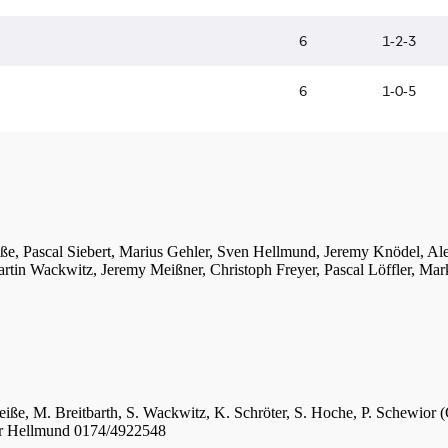
iße, Pascal Siebert, Marius Gehler, Sven Hellmund, Jeremy Knödel, A
tin Wackwitz, Jeremy Meißner, Christoph Freyer, Pascal Löffler, Mar
eiße, M. Breitbarth, S. Wackwitz, K. Schröter, S. Hoche, P. Schewior (
er Hellmund 0174/4922548