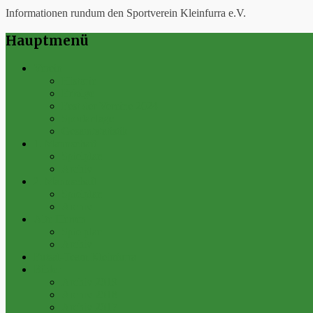
Informationen rundum den Sportverein Kleinfurra e.V.
Hauptmenü
Verein
Historie
Erfolge
Fest der Vereine 2024
Sportanlage
Gesamtstatistik
1. Mannschaft
Spielplan
Archiv
2. Mannschaft
Spielplan
Archiv
Alte Herren
Spielplan
Archiv
Futsal-Team Kleinfurra
Bilder
Archiv 2019
Archiv 2018
Archiv 2017