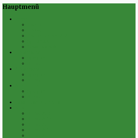
Hauptmenü
Verein
Historie
Erfolge
Fest der Vereine 2024
Sportanlage
Gesamtstatistik
1. Mannschaft
Spielplan
Archiv
2. Mannschaft
Spielplan
Archiv
Alte Herren
Spielplan
Archiv
Futsal-Team Kleinfurra
Bilder
Archiv 2019
Archiv 2018
Archiv 2017
Archiv 2016
Archiv 2015