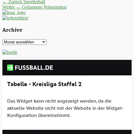
Beitrags-
Vorheriger
← Zurück
Sportlerball
Nächster
Beitrag:
Weiter →
Gelungene Präsentation
Navigation
Beitrag:
Archive
Archive