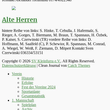
Alte Herren
hintere Reihe von links: S. Hinke, T. Cebulla, J. Hafermalz, S.
Rieger, A. Gorges, T. Biermann, M. Braun, T. Spannaus, H. Özbek,
P. Kaiser, S. Czerwinski (TR) vordere Reihe von links: D.
Hoffmann, M. Saalfeld (C), P. Schewior, R. Spannaus, M. Conrad,
A. Wiegel, W. Weiß, F. Ziemann, D. Möpert Kontakt Sven
Czerwinski 036334/53151
Copyright © 2026
SV Kleinfurra e.V.
. All Rights Reserved.
Datenschutzerklärung
| Clean Journal von
Catch Themes
Hoch
Verein
scrollen
Historie
Erfolge
Fest der Vereine 2024
Sportanlage
Gesamtstatistik
1. Mannschaft
Spielplan
Archiv