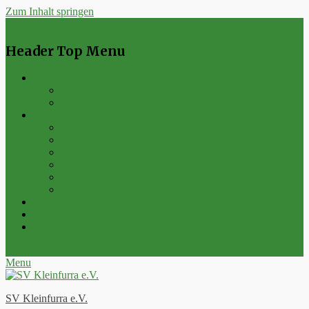
Zum Inhalt springen
Menu
Header Top Menu
Neuigkeiten
Events
Verein
Spielbetrieb
Punktspiele
Pokalspiele
Freundschaftsspiele
Hallenturniere
Wippercup
Junioren
Kontakt
Impressum
Datenschutzerklärung
E-Mail
Feed
Menu
SV Kleinfurra e.V.