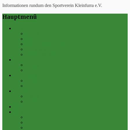
Informationen rundum den Sportverein Kleinfurra e.V.
Hauptmenü
Verein
Historie
Erfolge
Fest der Vereine 2024
Sportanlage
Gesamtstatistik
1. Mannschaft
Spielplan
Archiv
2. Mannschaft
Spielplan
Archiv
Alte Herren
Spielplan
Archiv
Futsal-Team Kleinfurra
Bilder
Archiv 2019
Archiv 2018
Archiv 2017