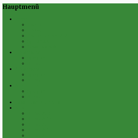
Hauptmenü
Verein
Historie
Erfolge
Fest der Vereine 2024
Sportanlage
Gesamtstatistik
1. Mannschaft
Spielplan
Archiv
2. Mannschaft
Spielplan
Archiv
Alte Herren
Spielplan
Archiv
Futsal-Team Kleinfurra
Bilder
Archiv 2019
Archiv 2018
Archiv 2017
Archiv 2016
Archiv 2015