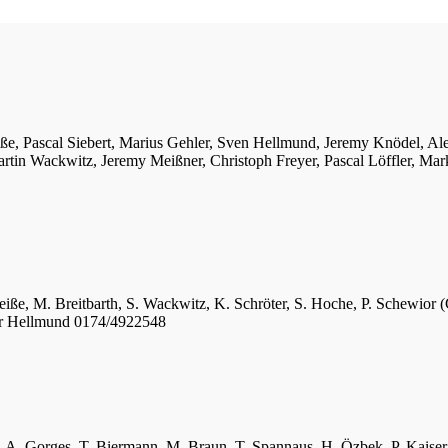
iße, Pascal Siebert, Marius Gehler, Sven Hellmund, Jeremy Knödel, A
tin Wackwitz, Jeremy Meißner, Christoph Freyer, Pascal Löffler, Mar
eiße, M. Breitbarth, S. Wackwitz, K. Schröter, S. Hoche, P. Schewior (
er Hellmund 0174/4922548
ger, A. Gorges, T. Biermann, M. Braun, T. Spannaus, H. Özbek, P. Kais