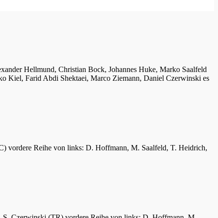
lexander Hellmund, Christian Bock, Johannes Huke, Marko Saalfeld
ko Kiel, Farid Abdi Shektaei, Marco Ziemann, Daniel Czerwinski es
C) vordere Reihe von links: D. Hoffmann, M. Saalfeld, T. Heidrich,
er, S. Czerwinski (TR) vordere Reihe von links: D. Hoffmann, M.