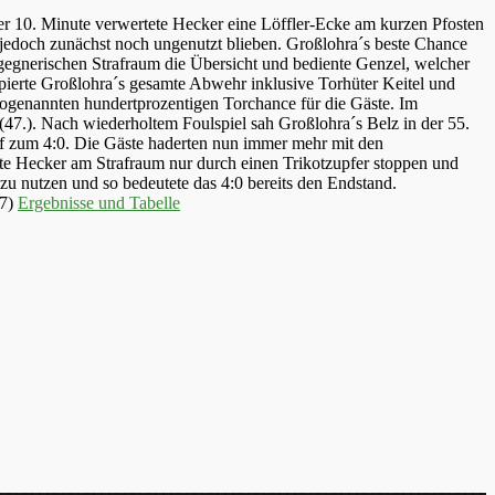
der 10. Minute verwertete Hecker eine Löffler-Ecke am kurzen Pfosten
e jedoch zunächst noch ungenutzt blieben. Großlohra´s beste Chance
 gegnerischen Strafraum die Übersicht und bediente Genzel, welcher
üpierte Großlohra´s gesamte Abwehr inklusive Torhüter Keitel und
 sogenannten hundertprozentigen Torchance für die Gäste. Im
(47.). Nach wiederholtem Foulspiel sah Großlohra´s Belz in der 55.
af zum 4:0. Die Gäste haderten nun immer mehr mit den
nte Hecker am Strafraum nur durch einen Trikotzupfer stoppen und
zu nutzen und so bedeutete das 4:0 bereits den Endstand.
c7)
Ergebnisse und Tabelle