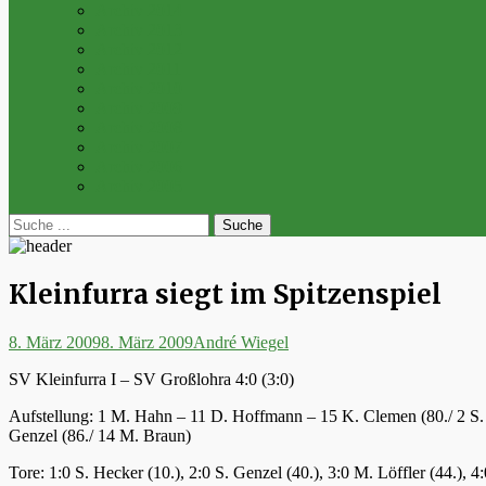
Archiv 2014
Archiv 2013
Archiv 2012
Archiv 2011
Archiv 2010
Archiv 2009
Archiv 2008
Archiv 2007
Archiv 2006
Archiv 2005
bei
Suche
der
nach:
Suche
Kleinfurra siegt im Spitzenspiel
Posted
Autor
8. März 2009
8. März 2009
André Wiegel
on
SV Kleinfurra I – SV Großlohra 4:0 (3:0)
Aufstellung: 1 M. Hahn – 11 D. Hoffmann – 15 K. Clemen (80./ 2 S. D
Genzel (86./ 14 M. Braun)
Tore: 1:0 S. Hecker (10.), 2:0 S. Genzel (40.), 3:0 M. Löffler (44.), 4