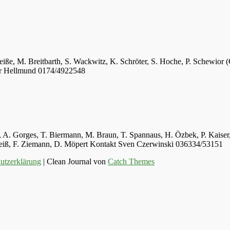
eiße, M. Breitbarth, S. Wackwitz, K. Schröter, S. Hoche, P. Schewior (
er Hellmund 0174/4922548
ger, A. Gorges, T. Biermann, M. Braun, T. Spannaus, H. Özbek, P. Kais
 Weiß, F. Ziemann, D. Möpert Kontakt Sven Czerwinski 036334/53151
utzerklärung
| Clean Journal von
Catch Themes