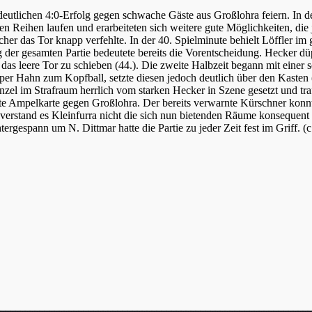
 deutlichen 4:0-Erfolg gegen schwache Gäste aus Großlohra feiern. In 
en Reihen laufen und erarbeiteten sich weitere gute Möglichkeiten, di
er das Tor knapp verfehlte. In der 40. Spielminute behielt Löffler im
g der gesamten Partie bedeutete bereits die Vorentscheidung. Hecker d
das leere Tor zu schieben (44.). Die zweite Halbzeit begann mit einer
per Hahn zum Kopfball, setzte diesen jedoch deutlich über den Kasten 
nzel im Strafraum herrlich vom starken Hecker in Szene gesetzt und tr
hste Ampelkarte gegen Großlohra. Der bereits verwarnte Kürschner kon
verstand es Kleinfurra nicht die sich nun bietenden Räume konsequent 
ergespann um N. Dittmar hatte die Partie zu jeder Zeit fest im Griff. (