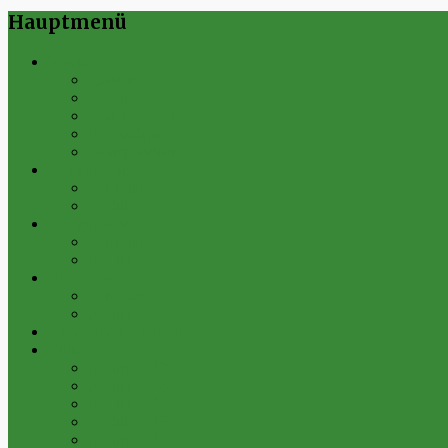
Hauptmenü
Verein
Historie
Erfolge
Fest der Vereine 2024
Sportanlage
Gesamtstatistik
1. Mannschaft
Spielplan
Archiv
2. Mannschaft
Spielplan
Archiv
Alte Herren
Spielplan
Archiv
Futsal-Team Kleinfurra
Bilder
Archiv 2019
Archiv 2018
Archiv 2017
Archiv 2016
Archiv 2015