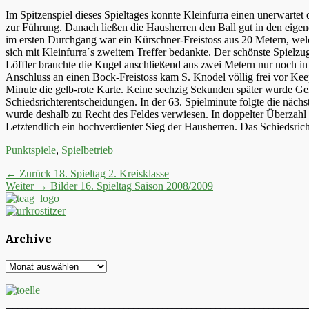
Im Spitzenspiel dieses Spieltages konnte Kleinfurra einen unerwartet
zur Führung. Danach ließen die Hausherren den Ball gut in den eigen
im ersten Durchgang war ein Kürschner-Freistoss aus 20 Metern, welch
sich mit Kleinfurra´s zweitem Treffer bedankte. Der schönste Spielzu
Löffler brauchte die Kugel anschließend aus zwei Metern nur noch in 
Anschluss an einen Bock-Freistoss kam S. Knodel völlig frei vor Kee
Minute die gelb-rote Karte. Keine sechzig Sekunden später wurde Ge
Schiedsrichterentscheidungen. In der 63. Spielminute folgte die näc
wurde deshalb zu Recht des Feldes verwiesen. In doppelter Überzahl 
Letztendlich ein hochverdienter Sieg der Hausherren. Das Schiedsricht
Kategorien
Punktspiele
,
Spielbetrieb
Beitrags-
Vorheriger
← Zurück
18. Spieltag 2. Kreisklasse
Nächster
Beitrag:
Weiter →
Bilder 16. Spieltag Saison 2008/2009
Navigation
Beitrag:
Archive
Archive