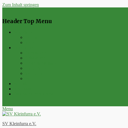
Zum Inhalt springen
Menu
Header Top Menu
Neuigkeiten
Events
Verein
Spielbetrieb
Punktspiele
Pokalspiele
Freundschaftsspiele
Hallenturniere
Wippercup
Junioren
Kontakt
Impressum
Datenschutzerklärung
E-Mail
Feed
Menu
SV Kleinfurra e.V.