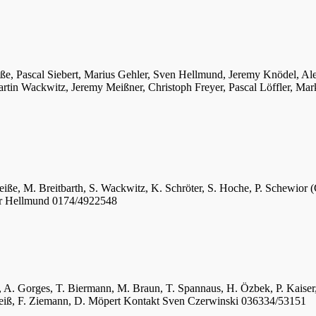
iße, Pascal Siebert, Marius Gehler, Sven Hellmund, Jeremy Knödel, A
tin Wackwitz, Jeremy Meißner, Christoph Freyer, Pascal Löffler, Mar
eiße, M. Breitbarth, S. Wackwitz, K. Schröter, S. Hoche, P. Schewior (
er Hellmund 0174/4922548
ger, A. Gorges, T. Biermann, M. Braun, T. Spannaus, H. Özbek, P. Kais
 Weiß, F. Ziemann, D. Möpert Kontakt Sven Czerwinski 036334/53151