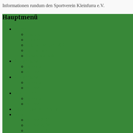
Informationen rundum den Sportverein Kleinfurra e.V.
Hauptmenü
Verein
Historie
Erfolge
Fest der Vereine 2024
Sportanlage
Gesamtstatistik
1. Mannschaft
Spielplan
Archiv
2. Mannschaft
Spielplan
Archiv
Alte Herren
Spielplan
Archiv
Futsal-Team Kleinfurra
Bilder
Archiv 2019
Archiv 2018
Archiv 2017