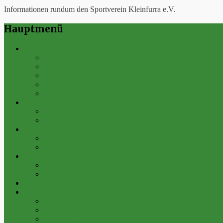
Informationen rundum den Sportverein Kleinfurra e.V.
Hauptmenü
Verein
Historie
Erfolge
Fest der Vereine 2024
Sportanlage
Gesamtstatistik
1. Mannschaft
Spielplan
Archiv
2. Mannschaft
Spielplan
Archiv
Alte Herren
Spielplan
Archiv
Futsal-Team Kleinfurra
Bilder
Archiv 2019
Archiv 2018
Archiv 2017