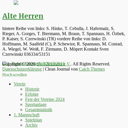
Alte Herren
hintere Reihe von links: S. Hinke, T. Cebulla, J. Hafermalz, S.
Rieger, A. Gorges, T. Biermann, M. Braun, T. Spannaus, H. Özbek,
P. Kaiser, S. Czerwinski (TR) vordere Reihe von links: D.
Hoffmann, M. Saalfeld (C), P. Schewior, R. Spannaus, M. Conrad,
A. Wiegel, W. Weiß, F. Ziemann, D. Möpert Kontakt Sven
Czerwinski 036334/53151
Copyright © 2026
SV Kleinfurra e.V.
. All Rights Reserved.
Datenschutzerklärung
| Clean Journal von
Catch Themes
Hoch scrollen
Verein
Historie
Erfolge
Fest der Vereine 2024
Sportanlage
Gesamtstatistik
1. Mannschaft
Spielplan
Archiv