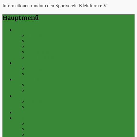
Informationen rundum den Sportverein Kleinfurra e.V.
Hauptmenü
Verein
Historie
Erfolge
Fest der Vereine 2024
Sportanlage
Gesamtstatistik
1. Mannschaft
Spielplan
Archiv
2. Mannschaft
Spielplan
Archiv
Alte Herren
Spielplan
Archiv
Futsal-Team Kleinfurra
Bilder
Archiv 2019
Archiv 2018
Archiv 2017