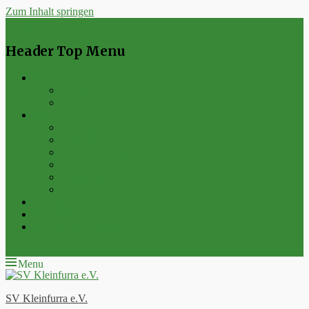
Zum Inhalt springen
Menu
Header Top Menu
Neuigkeiten
Events
Verein
Spielbetrieb
Punktspiele
Pokalspiele
Freundschaftsspiele
Hallenturniere
Wippercup
Junioren
Kontakt
Impressum
Datenschutzerklärung
E-Mail
Feed
Menu
SV Kleinfurra e.V.