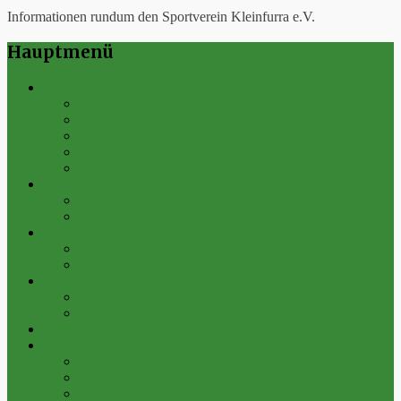
Informationen rundum den Sportverein Kleinfurra e.V.
Hauptmenü
Verein
Historie
Erfolge
Fest der Vereine 2024
Sportanlage
Gesamtstatistik
1. Mannschaft
Spielplan
Archiv
2. Mannschaft
Spielplan
Archiv
Alte Herren
Spielplan
Archiv
Futsal-Team Kleinfurra
Bilder
Archiv 2019
Archiv 2018
Archiv 2017