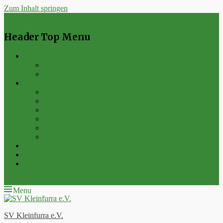
Zum Inhalt springen
Menu
Header Top Menu
Neuigkeiten
Events
Verein
Spielbetrieb
Punktspiele
Pokalspiele
Freundschaftsspiele
Hallenturniere
Wippercup
Junioren
Kontakt
Impressum
Datenschutzerklärung
E-Mail
Feed
Menu
SV Kleinfurra e.V.