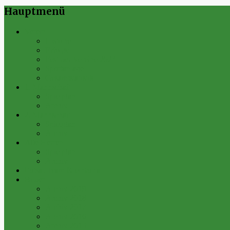
Hauptmenü
Verein
Historie
Erfolge
Fest der Vereine 2024
Sportanlage
Gesamtstatistik
1. Mannschaft
Spielplan
Archiv
2. Mannschaft
Spielplan
Archiv
Alte Herren
Spielplan
Archiv
Futsal-Team Kleinfurra
Bilder
Archiv 2019
Archiv 2018
Archiv 2017
Archiv 2016
Archiv 2015