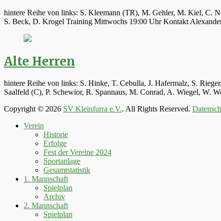
hintere Reihe von links: S. Kleemann (TR), M. Gehler, M. Kiel, C. N
S. Beck, D. Krogel Training Mittwochs 19:00 Uhr Kontakt Alexand
Alte Herren
hintere Reihe von links: S. Hinke, T. Cebulla, J. Hafermalz, S. Rie
Saalfeld (C), P. Schewior, R. Spannaus, M. Conrad, A. Wiegel, W.
Copyright © 2026
SV Kleinfurra e.V.
. All Rights Reserved.
Datensch
Hoch
Verein
scrollen
Historie
Erfolge
Fest der Vereine 2024
Sportanlage
Gesamtstatistik
1. Mannschaft
Spielplan
Archiv
2. Mannschaft
Spielplan