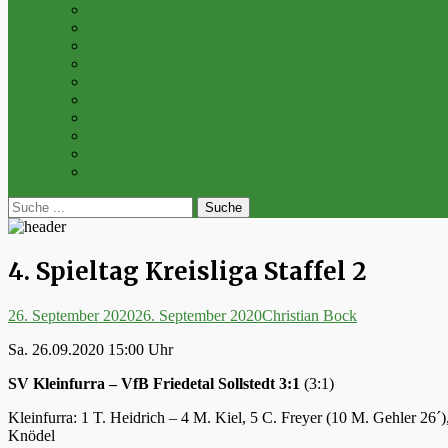
Archiv 2014
Archiv 2013
Archiv 2012
Archiv 2011
Archiv 2010
Archiv 2009
Archiv 2008
Archiv 2007
Archiv 2006
Archiv 2005
bei
Suche
der
nach:
Suche
4. Spieltag Kreisliga Staffel 2
Posted
Autor
26. September 2020
26. September 2020
Christian Bock
on
Sa. 26.09.2020 15:00 Uhr
SV Kleinfurra – VfB Friedetal Sollstedt 3:1
(3:1)
Kleinfurra: 1 T. Heidrich – 4 M. Kiel, 5 C. Freyer (10 M. Gehler 26´)
Knödel