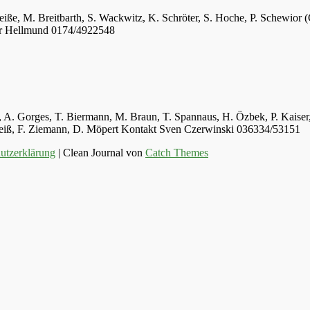
eiße, M. Breitbarth, S. Wackwitz, K. Schröter, S. Hoche, P. Schewior (
er Hellmund 0174/4922548
ger, A. Gorges, T. Biermann, M. Braun, T. Spannaus, H. Özbek, P. Kais
 Weiß, F. Ziemann, D. Möpert Kontakt Sven Czerwinski 036334/53151
utzerklärung
| Clean Journal von
Catch Themes