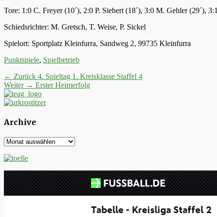
Tore: 1:0 C. Freyer (10´), 2:0 P. Siebert (18´), 3:0 M. Gehler (29´), 
Schiedsrichter: M. Gretsch, T. Weise, P. Sickel
Spielort: Sportplatz Kleinfurra, Sandweg 2, 99735 Kleinfurra
Kategorien
Punktspiele
,
Spielbetrieb
Beitrags-
Vorheriger
← Zurück
4. Spieltag 1. Kreisklasse Staffel 4
Nächster
Beitrag:
Weiter →
Erster Heimerfolg
Navigation
Beitrag:
Archive
Archive