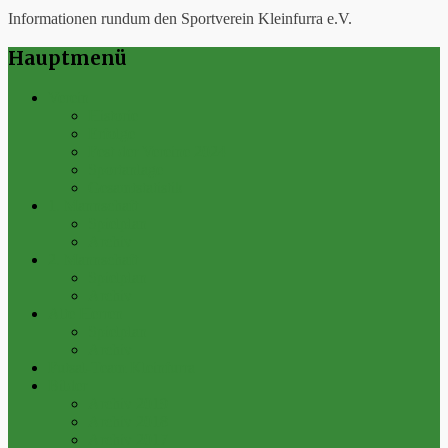
Informationen rundum den Sportverein Kleinfurra e.V.
Hauptmenü
Verein
Historie
Erfolge
Fest der Vereine 2024
Sportanlage
Gesamtstatistik
1. Mannschaft
Spielplan
Archiv
2. Mannschaft
Spielplan
Archiv
Alte Herren
Spielplan
Archiv
Futsal-Team Kleinfurra
Bilder
Archiv 2019
Archiv 2018
Archiv 2017