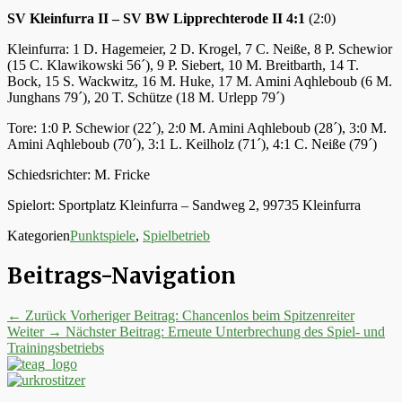
SV Kleinfurra II – SV BW Lipprechterode II 4:1
(2:0)
Kleinfurra: 1 D. Hagemeier, 2 D. Krogel, 7 C. Neiße, 8 P. Schewior
(15 C. Klawikowski 56´), 9 P. Siebert, 10 M. Breitbarth, 14 T.
Bock, 15 S. Wackwitz, 16 M. Huke, 17 M. Amini Aqhleboub (6 M.
Junghans 79´), 20 T. Schütze (18 M. Urlepp 79´)
Tore: 1:0 P. Schewior (22´), 2:0 M. Amini Aqhleboub (28´), 3:0 M.
Amini Aqhleboub (70´), 3:1 L. Keilholz (71´), 4:1 C. Neiße (79´)
Schiedsrichter: M. Fricke
Spielort: Sportplatz Kleinfurra – Sandweg 2, 99735 Kleinfurra
Kategorien
Punktspiele
,
Spielbetrieb
Beitrags-Navigation
← Zurück
Vorheriger Beitrag:
Chancenlos beim Spitzenreiter
Weiter →
Nächster Beitrag:
Erneute Unterbrechung des Spiel- und
Trainingsbetriebs