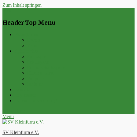
Zum Inhalt springen
Menu
Header Top Menu
Neuigkeiten
Events
Verein
Spielbetrieb
Punktspiele
Pokalspiele
Freundschaftsspiele
Hallenturniere
Wippercup
Junioren
Kontakt
Impressum
Datenschutzerklärung
E-Mail
Feed
Menu
SV Kleinfurra e.V.