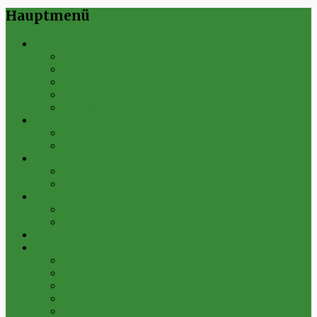
Hauptmenü
Verein
Historie
Erfolge
Fest der Vereine 2024
Sportanlage
Gesamtstatistik
1. Mannschaft
Spielplan
Archiv
2. Mannschaft
Spielplan
Archiv
Alte Herren
Spielplan
Archiv
Futsal-Team Kleinfurra
Bilder
Archiv 2019
Archiv 2018
Archiv 2017
Archiv 2016
Archiv 2015