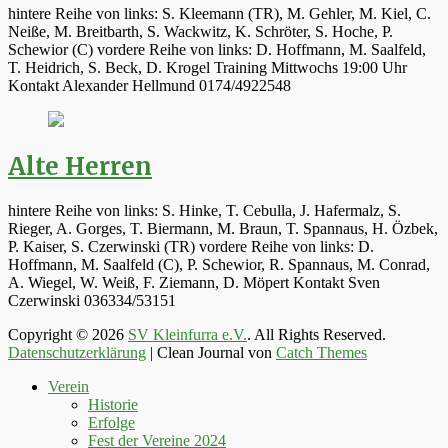
hintere Reihe von links: S. Kleemann (TR), M. Gehler, M. Kiel, C.
Neiße, M. Breitbarth, S. Wackwitz, K. Schröter, S. Hoche, P.
Schewior (C) vordere Reihe von links: D. Hoffmann, M. Saalfeld,
T. Heidrich, S. Beck, D. Krogel Training Mittwochs 19:00 Uhr
Kontakt Alexander Hellmund 0174/4922548
Alte Herren
hintere Reihe von links: S. Hinke, T. Cebulla, J. Hafermalz, S.
Rieger, A. Gorges, T. Biermann, M. Braun, T. Spannaus, H. Özbek,
P. Kaiser, S. Czerwinski (TR) vordere Reihe von links: D.
Hoffmann, M. Saalfeld (C), P. Schewior, R. Spannaus, M. Conrad,
A. Wiegel, W. Weiß, F. Ziemann, D. Möpert Kontakt Sven
Czerwinski 036334/53151
Copyright © 2026
SV Kleinfurra e.V.
. All Rights Reserved.
Datenschutzerklärung
| Clean Journal von
Catch Themes
Hoch
Verein
scrollen
Historie
Erfolge
Fest der Vereine 2024