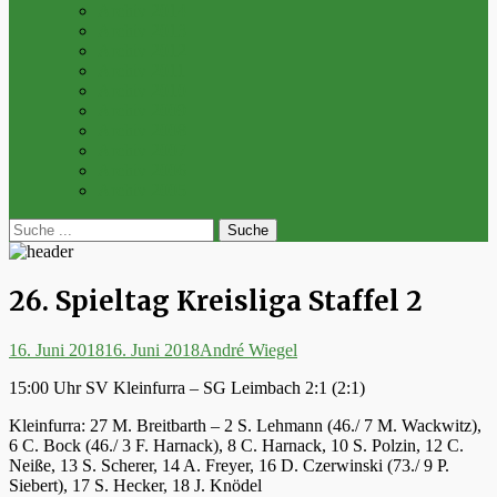
Archiv 2014
Archiv 2013
Archiv 2012
Archiv 2011
Archiv 2010
Archiv 2009
Archiv 2008
Archiv 2007
Archiv 2006
Archiv 2005
bei
Suche
der
nach:
Suche
26. Spieltag Kreisliga Staffel 2
Posted
Autor
16. Juni 2018
16. Juni 2018
André Wiegel
on
15:00 Uhr SV Kleinfurra – SG Leimbach 2:1 (2:1)
Kleinfurra: 27 M. Breitbarth – 2 S. Lehmann (46./ 7 M. Wackwitz),
6 C. Bock (46./ 3 F. Harnack), 8 C. Harnack, 10 S. Polzin, 12 C.
Neiße, 13 S. Scherer, 14 A. Freyer, 16 D. Czerwinski (73./ 9 P.
Siebert), 17 S. Hecker, 18 J. Knödel