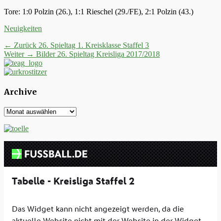
Tore: 1:0 Polzin (26.), 1:1 Rieschel (29./FE), 2:1 Polzin (43.)
Kategorien
Neuigkeiten
Beitrags-
Vorheriger
← Zurück
26. Spieltag 1. Kreisklasse Staffel 3
Nächster
Beitrag:
Weiter →
Bilder 26. Spieltag Kreisliga 2017/2018
Navigation
Beitrag:
Archive
Archive