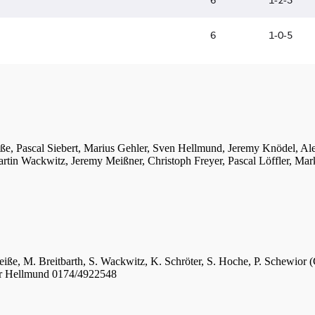
iße, Pascal Siebert, Marius Gehler, Sven Hellmund, Jeremy Knödel, A
tin Wackwitz, Jeremy Meißner, Christoph Freyer, Pascal Löffler, Mar
eiße, M. Breitbarth, S. Wackwitz, K. Schröter, S. Hoche, P. Schewior (
er Hellmund 0174/4922548