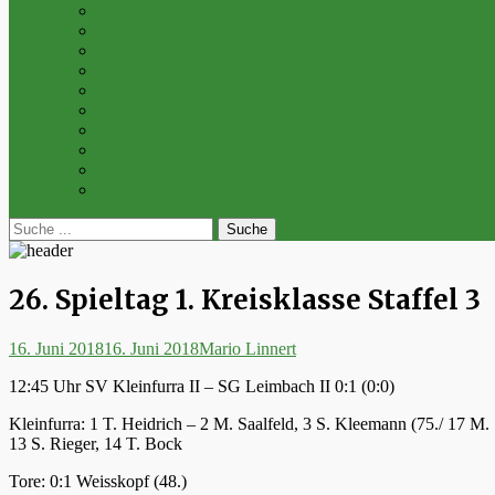
Archiv 2014
Archiv 2013
Archiv 2012
Archiv 2011
Archiv 2010
Archiv 2009
Archiv 2008
Archiv 2007
Archiv 2006
Archiv 2005
bei
Suche
der
nach:
Suche
26. Spieltag 1. Kreisklasse Staffel 3
Posted
Autor
16. Juni 2018
16. Juni 2018
Mario Linnert
on
12:45 Uhr SV Kleinfurra II – SG Leimbach II 0:1 (0:0)
Kleinfurra: 1 T. Heidrich – 2 M. Saalfeld, 3 S. Kleemann (75./ 17 M.
13 S. Rieger, 14 T. Bock
Tore: 0:1 Weisskopf (48.)