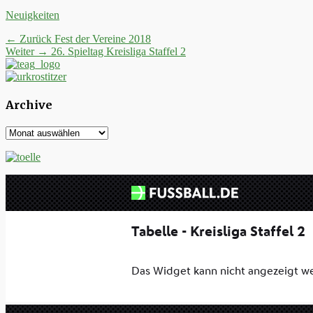
Kategorien
Neuigkeiten
Beitrags-
Vorheriger
← Zurück
Fest der Vereine 2018
Nächster
Beitrag:
Weiter →
26. Spieltag Kreisliga Staffel 2
Navigation
Beitrag:
Archive
Archive