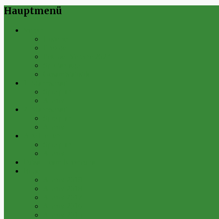
Hauptmenü
Verein
Historie
Erfolge
Fest der Vereine 2024
Sportanlage
Gesamtstatistik
1. Mannschaft
Spielplan
Archiv
2. Mannschaft
Spielplan
Archiv
Alte Herren
Spielplan
Archiv
Futsal-Team Kleinfurra
Bilder
Archiv 2019
Archiv 2018
Archiv 2017
Archiv 2016
Archiv 2015