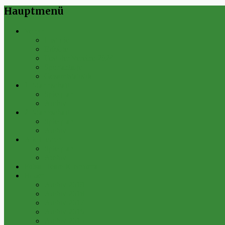
Hauptmenü
Verein
Historie
Erfolge
Fest der Vereine 2024
Sportanlage
Gesamtstatistik
1. Mannschaft
Spielplan
Archiv
2. Mannschaft
Spielplan
Archiv
Alte Herren
Spielplan
Archiv
Futsal-Team Kleinfurra
Bilder
Archiv 2019
Archiv 2018
Archiv 2017
Archiv 2016
Archiv 2015