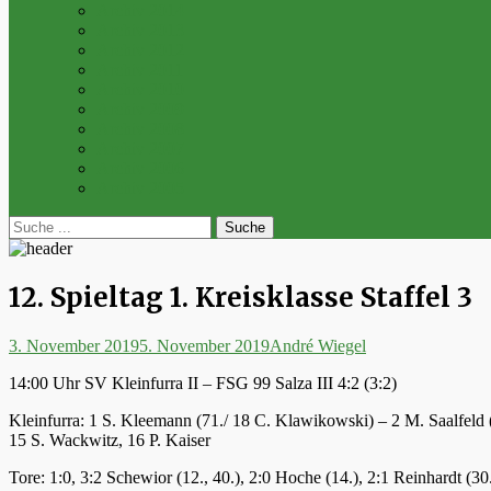
Archiv 2014
Archiv 2013
Archiv 2012
Archiv 2011
Archiv 2010
Archiv 2009
Archiv 2008
Archiv 2007
Archiv 2006
Archiv 2005
bei
Suche
der
nach:
Suche
12. Spieltag 1. Kreisklasse Staffel 3
Posted
Autor
3. November 2019
5. November 2019
André Wiegel
on
14:00 Uhr SV Kleinfurra II – FSG 99 Salza III 4:2 (3:2)
Kleinfurra: 1 S. Kleemann (71./ 18 C. Klawikowski) – 2 M. Saalfeld (
15 S. Wackwitz, 16 P. Kaiser
Tore: 1:0, 3:2 Schewior (12., 40.), 2:0 Hoche (14.), 2:1 Reinhardt (30