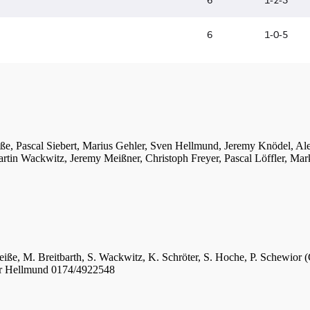
iße, Pascal Siebert, Marius Gehler, Sven Hellmund, Jeremy Knödel, A
tin Wackwitz, Jeremy Meißner, Christoph Freyer, Pascal Löffler, Mar
eiße, M. Breitbarth, S. Wackwitz, K. Schröter, S. Hoche, P. Schewior (
er Hellmund 0174/4922548