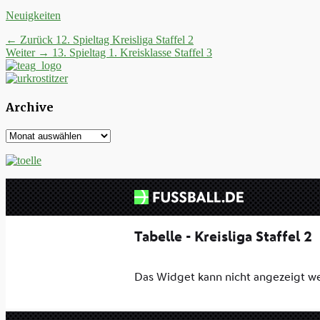
Kategorien
Neuigkeiten
Beitrags-
Vorheriger
← Zurück
12. Spieltag Kreisliga Staffel 2
Nächster
Beitrag:
Weiter →
13. Spieltag 1. Kreisklasse Staffel 3
Navigation
Beitrag:
Archive
Archive