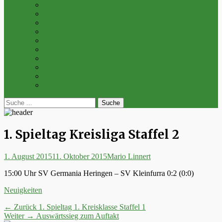
Archiv 2014
Archiv 2013
Archiv 2012
Archiv 2011
Archiv 2010
Archiv 2009
Archiv 2008
Archiv 2007
Archiv 2006
Archiv 2005
bei
Suche
der
nach:
Suche
1. Spieltag Kreisliga Staffel 2
Posted
Autor
1. August 2015
11. Oktober 2015
Mario Linnert
on
15:00 Uhr SV Germania Heringen – SV Kleinfurra 0:2 (0:0)
Kategorien
Neuigkeiten
Beitrags-
Vorheriger
← Zurück
1. Spieltag 1. Kreisklasse Staffel 1
Nächster
Beitrag:
Weiter →
Auswärtssieg zum Auftakt