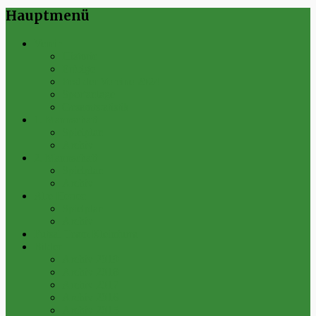
Hauptmenü
Verein
Historie
Erfolge
Fest der Vereine 2024
Sportanlage
Gesamtstatistik
1. Mannschaft
Spielplan
Archiv
2. Mannschaft
Spielplan
Archiv
Alte Herren
Spielplan
Archiv
Futsal-Team Kleinfurra
Bilder
Archiv 2019
Archiv 2018
Archiv 2017
Archiv 2016
Archiv 2015