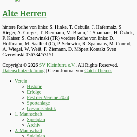
Alte Herren
hintere Reihe von links: S. Hinke, T. Cebulla, J. Hafermalz, S.
Rieger, A. Gorges, T. Biermann, M. Braun, T. Spannaus, H. Özbek,
P. Kaiser, S. Czerwinski (TR) vordere Reihe von links: D.
Hoffmann, M. Saalfeld (C), P. Schewior, R. Spannaus, M. Conrad,
A. Wiegel, W. Weiß, F. Ziemann, D. Möpert Kontakt Sven
Czerwinski 036334/53151
Copyright © 2026
SV Kleinfurra e.V.
. All Rights Reserved.
Datenschutzerklärung
| Clean Journal von
Catch Themes
Hoch
Verein
scrollen
Historie
Erfolge
Fest der Vereine 2024
Sportanlage
Gesamtstatistik
1. Mannschaft
Spielplan
Archiv
2. Mannschaft
Spielplan