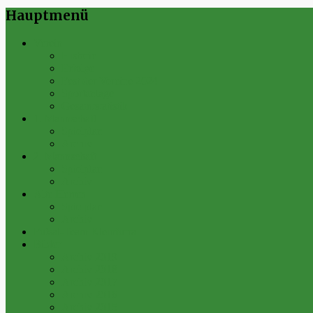
Hauptmenü
Verein
Historie
Erfolge
Fest der Vereine 2024
Sportanlage
Gesamtstatistik
1. Mannschaft
Spielplan
Archiv
2. Mannschaft
Spielplan
Archiv
Alte Herren
Spielplan
Archiv
Futsal-Team Kleinfurra
Bilder
Archiv 2019
Archiv 2018
Archiv 2017
Archiv 2016
Archiv 2015