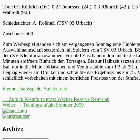
Tore: 0:1 Rüthrich (16.), 0:2 Tönnessen (24.), 0:3 Rüthrich (42.), 1:3
Wattrodt (90.)
Schiedsrichter: A. Roßmell (TSV 03 Urbach)
Zuschauer: 500
Zum Werbespiel standen sich am vergangenen Sonntag eine Hainleit
Auswahlmannschaft setzte sich mit Spielern vom TSV 03 Urbach, 
dem SV Kleinfurra zusammen. Vor 500 Zuschauern dominierte die Lok
Minuten eröffnete Rüthrich den Torreigen. Bis zur Halbzeit setzten 
Ball nur in die Mitte abklatschen und Venth staubte zum 1:3 ab (51
Leipzig wieder am Drücker und schraubte das Ergebniss bis zur 75. M
schließlich vorbehalten mit einem herrlichen Freistoss von der Strafr
Kategorien
Freundschaftsspiele
,
Spielbetrieb
Beitrags-
Vorheriger
← Zurück
Kleinfurra trotzt Wacker-Reserve Remis ab
Nächster
Beitrag:
Weiter →
Trainingsauftakt Sommer 2009
Navigation
Beitrag:
Archive