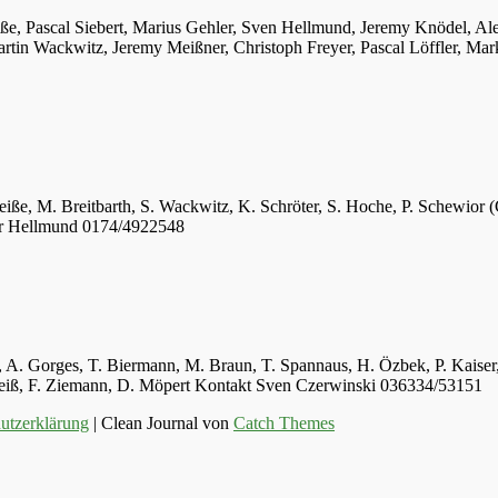
iße, Pascal Siebert, Marius Gehler, Sven Hellmund, Jeremy Knödel, A
tin Wackwitz, Jeremy Meißner, Christoph Freyer, Pascal Löffler, Mar
eiße, M. Breitbarth, S. Wackwitz, K. Schröter, S. Hoche, P. Schewior (
er Hellmund 0174/4922548
ger, A. Gorges, T. Biermann, M. Braun, T. Spannaus, H. Özbek, P. Kais
 Weiß, F. Ziemann, D. Möpert Kontakt Sven Czerwinski 036334/53151
utzerklärung
| Clean Journal von
Catch Themes