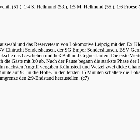
 Venth (51.), 1:4 S. Hellmund (53.), 1:5 M. Hellmund (55.), 1:6 Froese (
eauswahl und das Reserveteam von Lokomotive Leipzig mit den Ex-Kle
BSV Eintracht Sondershausen, der SG Empor Sondershausen, BSV Germ
sche das Geschehen und ließ Ball und Gegner laufen. Die erste Viert
sich die Gäste mit 3:0 ab. Nach der Pause begann die stärkste Phase 
.). Im nächsten Angriff vergaben Kühmstedt und Wetzel zwei dicke Cha
inute auf 9:1 in die Höhe. In den letzten 15 Minuten schaltete die Lo
aumgrenze den 2:9-Endstand herzustellen. (c7)