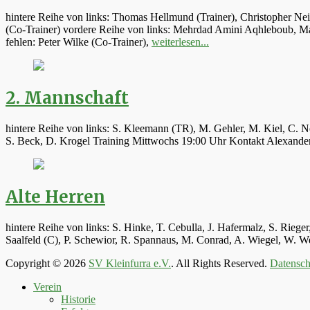
hintere Reihe von links: Thomas Hellmund (Trainer), Christopher Ne
(Co-Trainer) vordere Reihe von links: Mehrdad Amini Aqhleboub, Mar
fehlen: Peter Wilke (Co-Trainer),
weiterlesen...
2. Mannschaft
hintere Reihe von links: S. Kleemann (TR), M. Gehler, M. Kiel, C. N
S. Beck, D. Krogel Training Mittwochs 19:00 Uhr Kontakt Alexand
Alte Herren
hintere Reihe von links: S. Hinke, T. Cebulla, J. Hafermalz, S. Rie
Saalfeld (C), P. Schewior, R. Spannaus, M. Conrad, A. Wiegel, W.
Copyright © 2026
SV Kleinfurra e.V.
. All Rights Reserved.
Datensch
Hoch
Verein
scrollen
Historie