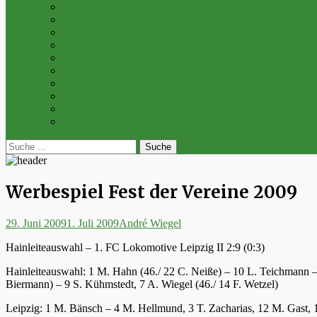
Archiv 2014
Archiv 2013
Archiv 2012
Archiv 2011
Archiv 2010
Archiv 2009
Archiv 2008
Archiv 2007
Archiv 2006
Archiv 2005
bei
Suche
der
nach:
Suche
Werbespiel Fest der Vereine 2009
Posted
Autor
29. Juni 2009
1. Juli 2009
André Wiegel
on
Hainleiteauswahl – 1. FC Lokomotive Leipzig II 2:9 (0:3)
Hainleiteauswahl: 1 M. Hahn (46./ 22 C. Neiße) – 10 L. Teichmann – 
Biermann) – 9 S. Kühmstedt, 7 A. Wiegel (46./ 14 F. Wetzel)
Leipzig: 1 M. Bänsch – 4 M. Hellmund, 3 T. Zacharias, 12 M. Gast, 