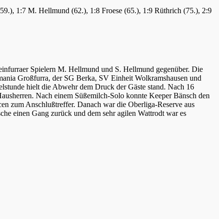
59.), 1:7 M. Hellmund (62.), 1:8 Froese (65.), 1:9 Rüthrich (75.), 2:9
infurraer Spielern M. Hellmund und S. Hellmund gegenüber. Die
ania Großfurra, der SG Berka, SV Einheit Wolkramshausen und
elstunde hielt die Abwehr dem Druck der Gäste stand. Nach 16
der Hausherren. Nach einem Süßemilch-Solo konnte Keeper Bänsch den
ncen zum Anschlußtreffer. Danach war die Oberliga-Reserve aus
ksche einen Gang zurück und dem sehr agilen Wattrodt war es