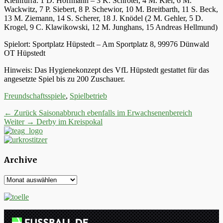
Kleinfurra: 1 D. Hoffmann – 3 K. Schröter, 4 M. Kiel, 6 M.
Wackwitz, 7 P. Siebert, 8 P. Schewior, 10 M. Breitbarth, 11 S. Beck,
13 M. Ziemann, 14 S. Scherer, 18 J. Knödel (2 M. Gehler, 5 D.
Krogel, 9 C. Klawikowski, 12 M. Junghans, 15 Andreas Hellmund)
Spielort: Sportplatz Hüpstedt – Am Sportplatz 8, 99976 Dünwald
OT Hüpstedt
Hinweis: Das Hygienekonzept des VfL Hüpstedt gestattet für das
angesetzte Spiel bis zu 200 Zuschauer.
Kategorien
Freundschaftsspiele
,
Spielbetrieb
Beitrags-
Vorheriger
← Zurück
Saisonabbruch ebenfalls im Erwachsenenbereich
Nächster
Beitrag:
Weiter →
Derby im Kreispokal
Navigation
Beitrag:
Archive
Archive