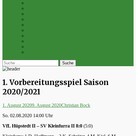
Archiv 2014
Archiv 2013
Archiv 2012
Archiv 2011
Archiv 2010
Archiv 2009
Archiv 2008
Archiv 2007
Archiv 2006
Archiv 2005
bei
Suche
der
nach:
Suche
1. Vorbereitungsspiel Saison
2020/2021
Posted
Autor
1. August 2020
9. August 2020
Christian Bock
on
So. 02.08.2020 14:00 Uhr
VfL Hüpstedt II – SV Kleinfurra II 8:0
(5:0)