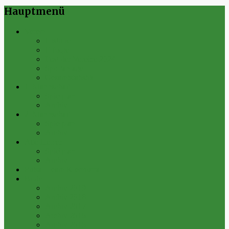
Hauptmenü
Verein
Historie
Erfolge
Fest der Vereine 2024
Sportanlage
Gesamtstatistik
1. Mannschaft
Spielplan
Archiv
2. Mannschaft
Spielplan
Archiv
Alte Herren
Spielplan
Archiv
Futsal-Team Kleinfurra
Bilder
Archiv 2019
Archiv 2018
Archiv 2017
Archiv 2016
Archiv 2015