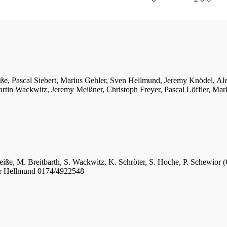
iße, Pascal Siebert, Marius Gehler, Sven Hellmund, Jeremy Knödel, A
tin Wackwitz, Jeremy Meißner, Christoph Freyer, Pascal Löffler, Mar
eiße, M. Breitbarth, S. Wackwitz, K. Schröter, S. Hoche, P. Schewior (
er Hellmund 0174/4922548