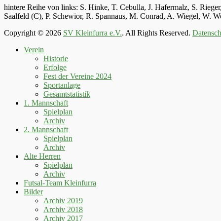
hintere Reihe von links: S. Hinke, T. Cebulla, J. Hafermalz, S. Rie
Saalfeld (C), P. Schewior, R. Spannaus, M. Conrad, A. Wiegel, W.
Copyright © 2026
SV Kleinfurra e.V.
. All Rights Reserved.
Datensch
Hoch
Verein
scrollen
Historie
Erfolge
Fest der Vereine 2024
Sportanlage
Gesamtstatistik
1. Mannschaft
Spielplan
Archiv
2. Mannschaft
Spielplan
Archiv
Alte Herren
Spielplan
Archiv
Futsal-Team Kleinfurra
Bilder
Archiv 2019
Archiv 2018
Archiv 2017