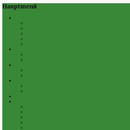
Hauptmenü
Verein
Historie
Erfolge
Fest der Vereine 2024
Sportanlage
Gesamtstatistik
1. Mannschaft
Spielplan
Archiv
2. Mannschaft
Spielplan
Archiv
Alte Herren
Spielplan
Archiv
Futsal-Team Kleinfurra
Bilder
Archiv 2019
Archiv 2018
Archiv 2017
Archiv 2016
Archiv 2015