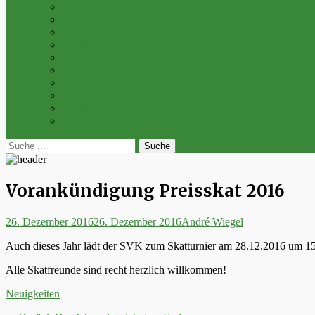
Archiv 2014
Archiv 2013
Archiv 2012
Archiv 2011
Archiv 2010
Archiv 2009
Archiv 2008
Archiv 2007
Archiv 2006
Archiv 2005
bei
Suche
der
nach:
Suche
Vorankündigung Preisskat 2016
Posted
Autor
26. Dezember 2016
26. Dezember 2016
André Wiegel
on
Auch dieses Jahr lädt der SVK zum Skatturnier am 28.12.2016 um 15:
Alle Skatfreunde sind recht herzlich willkommen!
Kategorien
Neuigkeiten