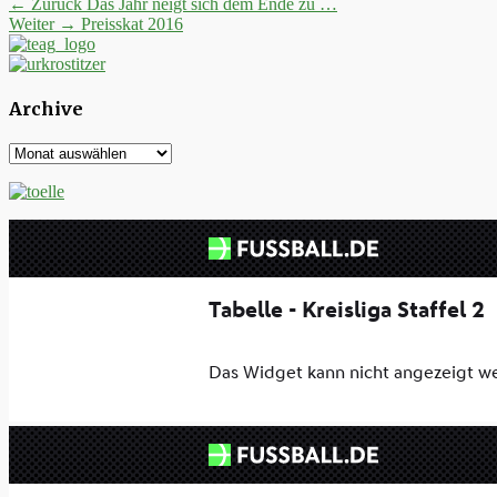
Beitrags-
Vorheriger
← Zurück
Das Jahr neigt sich dem Ende zu …
Nächster
Beitrag:
Weiter →
Preisskat 2016
Navigation
Beitrag:
Archive
Archive