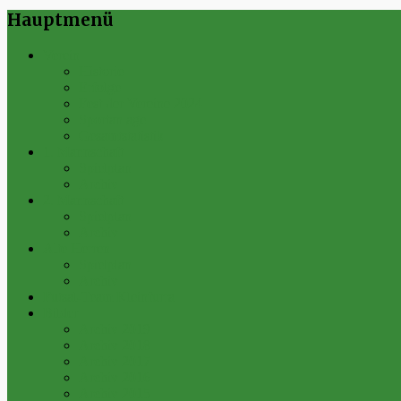
Hauptmenü
Verein
Historie
Erfolge
Fest der Vereine 2024
Sportanlage
Gesamtstatistik
1. Mannschaft
Spielplan
Archiv
2. Mannschaft
Spielplan
Archiv
Alte Herren
Spielplan
Archiv
Futsal-Team Kleinfurra
Bilder
Archiv 2019
Archiv 2018
Archiv 2017
Archiv 2016
Archiv 2015