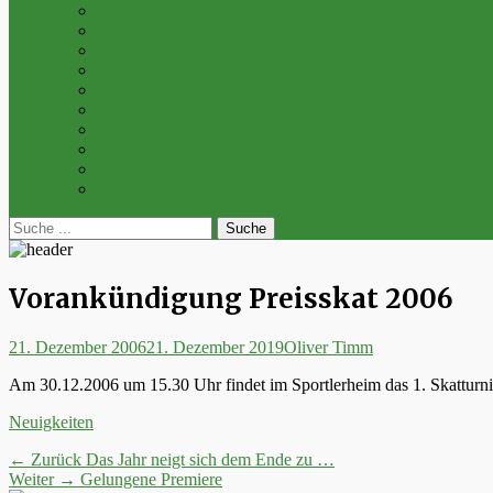
Archiv 2014
Archiv 2013
Archiv 2012
Archiv 2011
Archiv 2010
Archiv 2009
Archiv 2008
Archiv 2007
Archiv 2006
Archiv 2005
bei
Suche
der
nach:
Suche
Vorankündigung Preisskat 2006
Posted
Autor
21. Dezember 2006
21. Dezember 2019
Oliver Timm
on
Am 30.12.2006 um 15.30 Uhr findet im Sportlerheim das 1. Skatturnier
Kategorien
Neuigkeiten
Beitrags-
Vorheriger
← Zurück
Das Jahr neigt sich dem Ende zu …
Nächster
Beitrag:
Weiter →
Gelungene Premiere