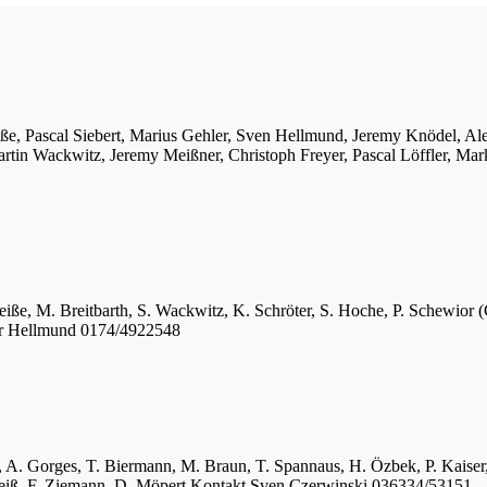
iße, Pascal Siebert, Marius Gehler, Sven Hellmund, Jeremy Knödel, A
tin Wackwitz, Jeremy Meißner, Christoph Freyer, Pascal Löffler, Mar
eiße, M. Breitbarth, S. Wackwitz, K. Schröter, S. Hoche, P. Schewior (
er Hellmund 0174/4922548
ger, A. Gorges, T. Biermann, M. Braun, T. Spannaus, H. Özbek, P. Kais
 Weiß, F. Ziemann, D. Möpert Kontakt Sven Czerwinski 036334/53151