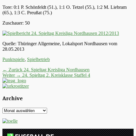
Tore: 0:1 P. Schönfeldt (51.), 1:1 O. Tetzel (55.), 1:2 M. Liebram
(65.), 1:3 C. Preußat (75.)
Zuschauer: 50
Quelle: Thüringer Allgemeine, Lokalsport Nordhausen vom
28.05.2013
Kategorien
Punktspiele
,
Spielbetrieb
Beitrags-
Vorheriger
← Zurück
24. Spieltag Kreisliga Nordhausen
Nächster
Beitrag:
Weiter →
24. Spieltag 2. Kreisklasse Staffel 4
Navigation
Beitrag:
Archive
Archive