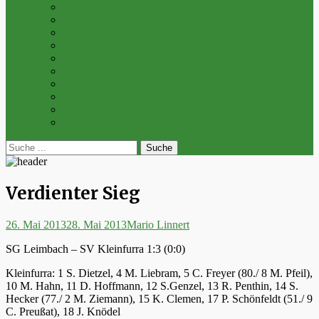
Archiv 2014
Archiv 2013
Archiv 2012
Archiv 2011
Archiv 2010
Archiv 2009
Archiv 2008
Archiv 2007
Archiv 2006
Archiv 2005
bei
Suche
der
nach:
Suche
Verdienter Sieg
Posted
Autor
26. Mai 2013
28. Mai 2013
Mario Linnert
on
SG Leimbach – SV Kleinfurra 1:3 (0:0)
Kleinfurra: 1 S. Dietzel, 4 M. Liebram, 5 C. Freyer (80./ 8 M. Pfeil),
10 M. Hahn, 11 D. Hoffmann, 12 S.Genzel, 13 R. Penthin, 14 S.
Hecker (77./ 2 M. Ziemann), 15 K. Clemen, 17 P. Schönfeldt (51./ 9
C. Preußat), 18 J. Knödel