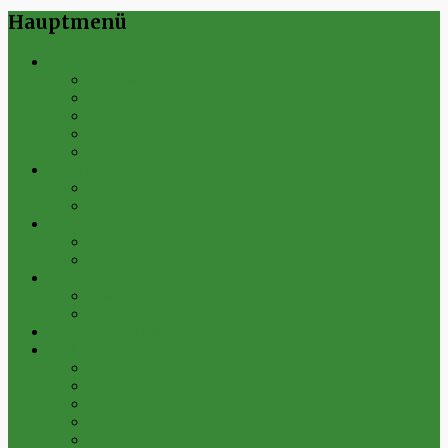
Hauptmenü
Verein
Historie
Erfolge
Fest der Vereine 2024
Sportanlage
Gesamtstatistik
1. Mannschaft
Spielplan
Archiv
2. Mannschaft
Spielplan
Archiv
Alte Herren
Spielplan
Archiv
Futsal-Team Kleinfurra
Bilder
Archiv 2019
Archiv 2018
Archiv 2017
Archiv 2016
Archiv 2015