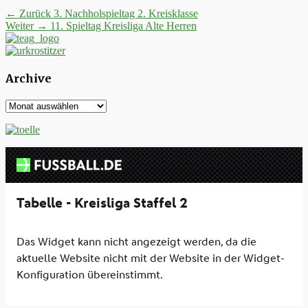
Beitrags-
Vorheriger
← Zurück
3. Nachholspieltag 2. Kreisklasse
Nächster
Beitrag:
Weiter →
11. Spieltag Kreisliga Alte Herren
Navigation
Beitrag:
Archive
Archive