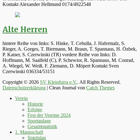
Kontakt Alexander Hellmund 0174/4922548
Alte Herren
hintere Reihe von links: S. Hinke, T. Cebulla, J. Hafermalz, S.
Rieger, A. Gorges, T. Biermann, M. Braun, T. Spannaus, H. Özbek,
P. Kaiser, S. Czerwinski (TR) vordere Reihe von links: D.
Hoffmann, M. Saalfeld (C), P. Schewior, R. Spannaus, M. Conrad,
A. Wiegel, W. Weiß, F. Ziemann, D. Möpert Kontakt Sven
Czerwinski 036334/53151
Copyright © 2026
SV Kleinfurra e.V.
. All Rights Reserved.
Datenschutzerklärung
| Clean Journal von
Catch Themes
Hoch
Verein
scrollen
Historie
Erfolge
Fest der Vereine 2024
Sportanlage
Gesamtstatistik
1. Mannschaft
Spielplan