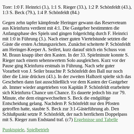
Tore: 1:0 F. Heinrici (3.), 1:1 S. Rieger (33.), 1:2 P. Schönfeldt (43.),
1:3 S. Beck (79.), 1:4 P. Schönfeldt (84.)
Gegen zehn tapfer kämpfende Heringer gewann das Reserveteam
aus Kleinfurra verdient mit 4:1. Die Gastgeber bestimmten die
Anfangsphase des Spiels und gingen folgerichtig durch F. Heinrici
mit 1:0 in Führung (3.). Nach einer guten Viertelstunde setzten die
Gäste die ersten Achtungszeichen. Zunächst scheiterte P. Schönfeldt
am Heringer-Keeper A. Seifert, kurz darauf strich ein Schuss von
M. Braun knapp über den Kasten. In der 33. Spielminute konnte S.
Rieger nach einem sehenswertem Solo ausgleichen. Kurz vor der
Pause ging Kleinfurra erstmals in Führung. Nach sehr guter
Vorarbeit von J. Seiler brauchte P. Schönfeldt den Ball nur noch
über die Linie drücken (43.). In der zweiten Halbzeit spielte sich das
Geschehen dann fast ausschließlich vor dem Kasten der Gastgeber
ab. Immer wieder angetrieben von Kapitän P. Schönfeldt erarbeitete
sich Kleinfurra Chance um Chance. Es dauerte jedoch bis zur 79.
Minute, ehe dem eingewechselten S. Beck die endgültige
Entscheidung gelang. Nachdem P. Schönfeldt nur den Pfosten
getroffen hatte, staubte S. Beck zur 3:1-Gästeführung ab. Den
Schlußpunkt setzte P. Schönfeldt, der nach herrlichem Doppelpass
mit S. Rieger zum Endstand traf. (c7)
Ergebnisse und Tabelle
Kategorien
Punktspiele
,
Spielbetrieb