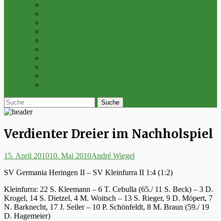
Archiv 2014
Archiv 2013
Archiv 2012
Archiv 2011
Archiv 2010
Archiv 2009
Archiv 2008
Archiv 2007
Archiv 2006
Archiv 2005
bei
Suche
der
nach:
Suche
Verdienter Dreier im Nachholspiel
Posted
Autor
15. April 2010
10. Mai 2010
André Wiegel
on
SV Germania Heringen II – SV Kleinfurra II 1:4 (1:2)
Kleinfurra: 22 S. Kleemann – 6 T. Cebulla (65./ 11 S. Beck) – 3 D.
Krogel, 14 S. Dietzel, 4 M. Woitsch – 13 S. Rieger, 9 D. Möpert, 7
N. Barknecht, 17 J. Seiler – 10 P. Schönfeldt, 8 M. Braun (59./ 19
D. Hagemeier)