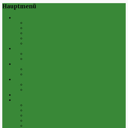
Hauptmenü
Verein
Historie
Erfolge
Fest der Vereine 2024
Sportanlage
Gesamtstatistik
1. Mannschaft
Spielplan
Archiv
2. Mannschaft
Spielplan
Archiv
Alte Herren
Spielplan
Archiv
Futsal-Team Kleinfurra
Bilder
Archiv 2019
Archiv 2018
Archiv 2017
Archiv 2016
Archiv 2015