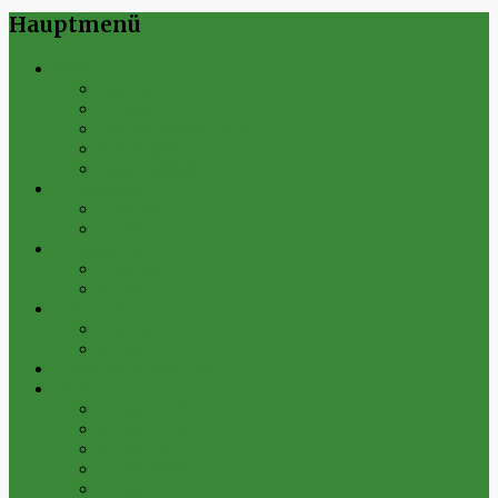
Hauptmenü
Verein
Historie
Erfolge
Fest der Vereine 2024
Sportanlage
Gesamtstatistik
1. Mannschaft
Spielplan
Archiv
2. Mannschaft
Spielplan
Archiv
Alte Herren
Spielplan
Archiv
Futsal-Team Kleinfurra
Bilder
Archiv 2019
Archiv 2018
Archiv 2017
Archiv 2016
Archiv 2015