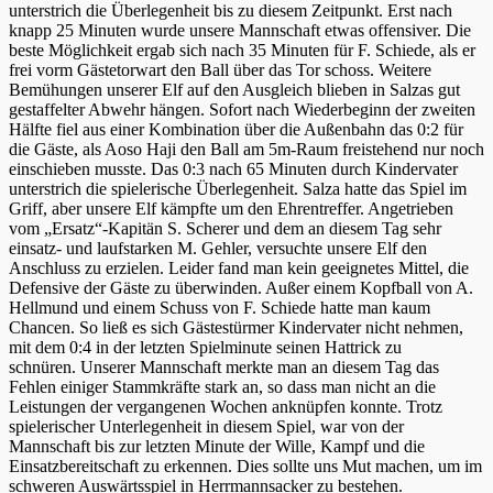
unterstrich die Überlegenheit bis zu diesem Zeitpunkt. Erst nach
knapp 25 Minuten wurde unsere Mannschaft etwas offensiver. Die
beste Möglichkeit ergab sich nach 35 Minuten für F. Schiede, als er
frei vorm Gästetorwart den Ball über das Tor schoss. Weitere
Bemühungen unserer Elf auf den Ausgleich blieben in Salzas gut
gestaffelter Abwehr hängen. Sofort nach Wiederbeginn der zweiten
Hälfte fiel aus einer Kombination über die Außenbahn das 0:2 für
die Gäste, als Aoso Haji den Ball am 5m-Raum freistehend nur noch
einschieben musste. Das 0:3 nach 65 Minuten durch Kindervater
unterstrich die spielerische Überlegenheit. Salza hatte das Spiel im
Griff, aber unsere Elf kämpfte um den Ehrentreffer. Angetrieben
vom „Ersatz“-Kapitän S. Scherer und dem an diesem Tag sehr
einsatz- und laufstarken M. Gehler, versuchte unsere Elf den
Anschluss zu erzielen. Leider fand man kein geeignetes Mittel, die
Defensive der Gäste zu überwinden. Außer einem Kopfball von A.
Hellmund und einem Schuss von F. Schiede hatte man kaum
Chancen. So ließ es sich Gästestürmer Kindervater nicht nehmen,
mit dem 0:4 in der letzten Spielminute seinen Hattrick zu
schnüren. Unserer Mannschaft merkte man an diesem Tag das
Fehlen einiger Stammkräfte stark an, so dass man nicht an die
Leistungen der vergangenen Wochen anknüpfen konnte. Trotz
spielerischer Unterlegenheit in diesem Spiel, war von der
Mannschaft bis zur letzten Minute der Wille, Kampf und die
Einsatzbereitschaft zu erkennen. Dies sollte uns Mut machen, um im
schweren Auswärtsspiel in Herrmannsacker zu bestehen.