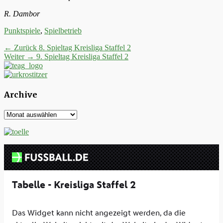
R. Dambor
Kategorien
Punktspiele
,
Spielbetrieb
Beitrags-
Vorheriger
← Zurück
8. Spieltag Kreisliga Staffel 2
Nächster
Beitrag:
Weiter →
9. Spieltag Kreisliga Staffel 2
Navigation
Beitrag:
Archive
Archive