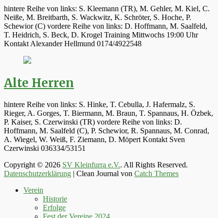
hintere Reihe von links: S. Kleemann (TR), M. Gehler, M. Kiel, C.
Neiße, M. Breitbarth, S. Wackwitz, K. Schröter, S. Hoche, P.
Schewior (C) vordere Reihe von links: D. Hoffmann, M. Saalfeld,
T. Heidrich, S. Beck, D. Krogel Training Mittwochs 19:00 Uhr
Kontakt Alexander Hellmund 0174/4922548
Alte Herren
hintere Reihe von links: S. Hinke, T. Cebulla, J. Hafermalz, S.
Rieger, A. Gorges, T. Biermann, M. Braun, T. Spannaus, H. Özbek,
P. Kaiser, S. Czerwinski (TR) vordere Reihe von links: D.
Hoffmann, M. Saalfeld (C), P. Schewior, R. Spannaus, M. Conrad,
A. Wiegel, W. Weiß, F. Ziemann, D. Möpert Kontakt Sven
Czerwinski 036334/53151
Copyright © 2026
SV Kleinfurra e.V.
. All Rights Reserved.
Datenschutzerklärung
| Clean Journal von
Catch Themes
Hoch
Verein
scrollen
Historie
Erfolge
Fest der Vereine 2024