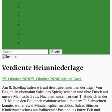
Archiv 2014
Archiv 2013
Archiv 2012
Archiv 2011
Archiv 2010
Archiv 2009
Archiv 2008
Archiv 2007
Archiv 2006
Archiv 2005
bei
Suche
der
nach:
Suche
Verdiente Heimniederlage
Posted
Autor
25. Oktober 2020
25. Oktober 2020
Christian Bock
on
Am 8. Spieltag trafen wir auf den Tabellendritten der Liga.
Von
Beginn an übernahm Salza das Spielgeschehen und übte Druck auf
unsere Mannschaft aus. Nachdem unser Torwart T. Heidrich in der
13. Minute den Ball noch reaktionsschnell mit dem Fuß abwehren
konnte, war er zwei Minuten später machtlos. Salzas Stürmer
Kindervater schoss aus halbrechter Position ins kurze Eck und