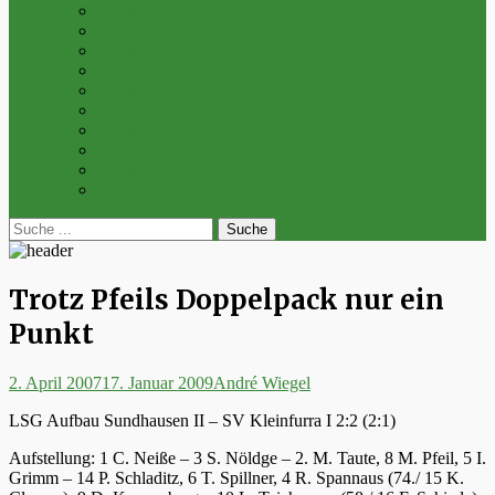
Archiv 2014
Archiv 2013
Archiv 2012
Archiv 2011
Archiv 2010
Archiv 2009
Archiv 2008
Archiv 2007
Archiv 2006
Archiv 2005
bei
Suche
der
nach:
Suche
Trotz Pfeils Doppelpack nur ein
Punkt
Posted
Autor
2. April 2007
17. Januar 2009
André Wiegel
on
LSG Aufbau Sundhausen II – SV Kleinfurra I 2:2 (2:1)
Aufstellung: 1 C. Neiße – 3 S. Nöldge – 2. M. Taute, 8 M. Pfeil, 5 I.
Grimm – 14 P. Schladitz, 6 T. Spillner, 4 R. Spannaus (74./ 15 K.