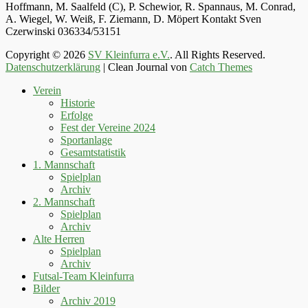
Hoffmann, M. Saalfeld (C), P. Schewior, R. Spannaus, M. Conrad,
A. Wiegel, W. Weiß, F. Ziemann, D. Möpert Kontakt Sven
Czerwinski 036334/53151
Copyright © 2026
SV Kleinfurra e.V.
. All Rights Reserved.
Datenschutzerklärung
| Clean Journal von
Catch Themes
Hoch
Verein
scrollen
Historie
Erfolge
Fest der Vereine 2024
Sportanlage
Gesamtstatistik
1. Mannschaft
Spielplan
Archiv
2. Mannschaft
Spielplan
Archiv
Alte Herren
Spielplan
Archiv
Futsal-Team Kleinfurra
Bilder
Archiv 2019