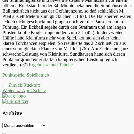
der Strafraumgrenze und bewahrte so seine Mannschaft vor einem
höheren Rückstand. In der 34. Minute bekamen die Sundhäuser den
Ball mehrfach nicht aus der Gefahrenzone, so daß schließlich M.
Pfeil aus elf Metern zum glücklichen 1:1 traf. Die Hausherren waren
jedoch nicht geschockt und gingen noch vor der Pause erneut in
Führung. Ein Eckball segelte durch den Strafraum und am langen
Pfosten köpfte Kögler ungehindert zum 2:1 (45.). In der zweiten
Hälfte hatte Kleinfurra mehr vom Spiel, konnte sich aber keine
klaren Torchancen erspielen. So resultierte das 2:2 schließlich aus
einer verunglückten Flanke von M. Pfeil (76.). Am Ende eine ganz
schwache Leistung von Kleinfurra, Sundhausen hatte sich diesen
Punkt aufgrund einer starken kämpferischen Leistung redlich
verdient. (c7)
Ergebnisse und Tabelle
Kategorien
Punktspiele
,
Spielbetrieb
Beitrags-
Vorheriger
← Zurück
Rücktritt
Nächster
Beitrag:
Weiter →
April-Scherz
Navigation
Beitrag:
Archive
Archive