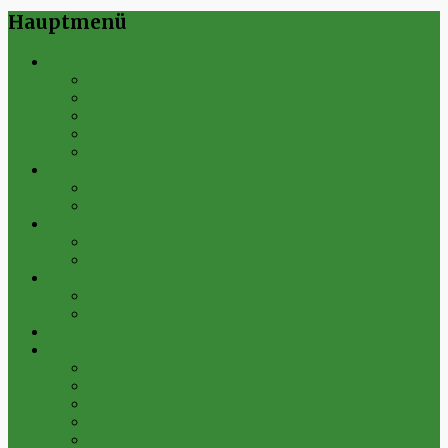
Hauptmenü
Verein
Historie
Erfolge
Fest der Vereine 2024
Sportanlage
Gesamtstatistik
1. Mannschaft
Spielplan
Archiv
2. Mannschaft
Spielplan
Archiv
Alte Herren
Spielplan
Archiv
Futsal-Team Kleinfurra
Bilder
Archiv 2019
Archiv 2018
Archiv 2017
Archiv 2016
Archiv 2015