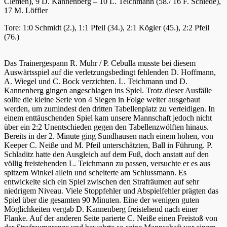
Clemen), 9 D. Kannenberg – 10 L. Teichmann (58./ 16 F. Schiede),
17 M. Löffler
Tore: 1:0 Schmidt (2.), 1:1 Pfeil (34.), 2:1 Kögler (45.), 2:2 Pfeil
(76.)
Das Trainergespann R. Muhr / P. Cebulla musste bei diesem
Auswärtsspiel auf die verletzungsbedingt fehlenden D. Hoffmann,
A. Wiegel und C. Bock verzichten. L. Teichmann und D.
Kannenberg gingen angeschlagen ins Spiel. Trotz dieser Ausfälle
sollte die kleine Serie von 4 Siegen in Folge weiter ausgebaut
werden, um zumindest den dritten Tabellenplatz zu verteidigen. In
einem enttäuschenden Spiel kam unsere Mannschaft jedoch nicht
über ein 2:2 Unentschieden gegen den Tabellenzwölften hinaus.
Bereits in der 2. Minute ging Sundhausen nach einem hohen, von
Keeper C. Neiße und M. Pfeil unterschätzten, Ball in Führung. P.
Schladitz hatte den Ausgleich auf dem Fuß, doch anstatt auf den
völlig freistehenden L. Teichmann zu passen, versuchte er es aus
spitzem Winkel allein und scheiterte am Schlussmann. Es
entwickelte sich ein Spiel zwischen den Strafräumen auf sehr
niedrigem Niveau. Viele Stoppfehler und Abspielfehler prägten das
Spiel über die gesamten 90 Minuten. Eine der wenigen guten
Möglichkeiten vergab D. Kannenberg freistehend nach einer
Flanke. Auf der anderen Seite parierte C. Neiße einen Freistoß von