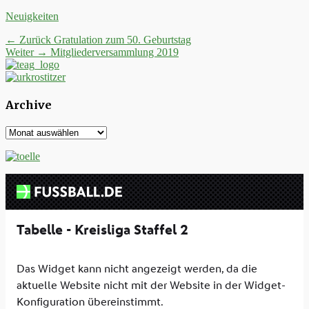
Kategorien
Neuigkeiten
Beitrags-
Vorheriger
← Zurück
Gratulation zum 50. Geburtstag
Nächster
Beitrag:
Weiter →
Mitgliederversammlung 2019
Navigation
Beitrag:
Archive
Archive