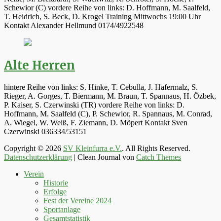
Schewior (C) vordere Reihe von links: D. Hoffmann, M. Saalfeld,
T. Heidrich, S. Beck, D. Krogel Training Mittwochs 19:00 Uhr
Kontakt Alexander Hellmund 0174/4922548
Alte Herren
hintere Reihe von links: S. Hinke, T. Cebulla, J. Hafermalz, S.
Rieger, A. Gorges, T. Biermann, M. Braun, T. Spannaus, H. Özbek,
P. Kaiser, S. Czerwinski (TR) vordere Reihe von links: D.
Hoffmann, M. Saalfeld (C), P. Schewior, R. Spannaus, M. Conrad,
A. Wiegel, W. Weiß, F. Ziemann, D. Möpert Kontakt Sven
Czerwinski 036334/53151
Copyright © 2026
SV Kleinfurra e.V.
. All Rights Reserved.
Datenschutzerklärung
| Clean Journal von
Catch Themes
Hoch
Verein
scrollen
Historie
Erfolge
Fest der Vereine 2024
Sportanlage
Gesamtstatistik