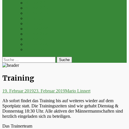
Archiv 2014
Archiv 2013
Archiv 2012
Archiv 2011
Archiv 2010
Archiv 2009
Archiv 2008
Archiv 2007
Archiv 2006
Archiv 2005
bei
Suche
der
nach:
Suche
Training
Posted
Autor
19. Februar 2019
23. Februar 2019
Mario Linnert
on
Ab sofort findet das Training bis auf weiteres wieder auf dem
Sportplatz statt. Die Trainingszeiten sind wie gehabt Dienstag &
Donnerstag 18:30 Uhr. Alle aktiven der Männermannschaften sind
herzlich eingeladen sich zu beteiligen.
Das Trainerteam