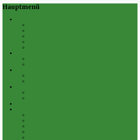
Hauptmenü
Verein
Historie
Erfolge
Fest der Vereine 2024
Sportanlage
Gesamtstatistik
1. Mannschaft
Spielplan
Archiv
2. Mannschaft
Spielplan
Archiv
Alte Herren
Spielplan
Archiv
Futsal-Team Kleinfurra
Bilder
Archiv 2019
Archiv 2018
Archiv 2017
Archiv 2016
Archiv 2015