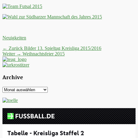
Kategorien
Neuigkeiten
Beitrags-
Vorheriger
← Zurück
Bilder 13. Spieltag Kreisliga 2015/2016
Nächster
Beitrag:
Weiter →
Weihnachtsfeier 2015
Navigation
Beitrag:
Archive
Archive