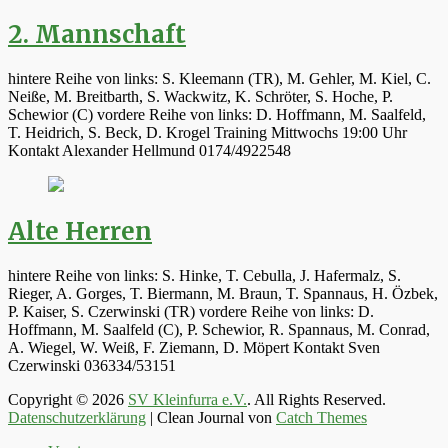
2. Mannschaft
hintere Reihe von links: S. Kleemann (TR), M. Gehler, M. Kiel, C.
Neiße, M. Breitbarth, S. Wackwitz, K. Schröter, S. Hoche, P.
Schewior (C) vordere Reihe von links: D. Hoffmann, M. Saalfeld,
T. Heidrich, S. Beck, D. Krogel Training Mittwochs 19:00 Uhr
Kontakt Alexander Hellmund 0174/4922548
Alte Herren
hintere Reihe von links: S. Hinke, T. Cebulla, J. Hafermalz, S.
Rieger, A. Gorges, T. Biermann, M. Braun, T. Spannaus, H. Özbek,
P. Kaiser, S. Czerwinski (TR) vordere Reihe von links: D.
Hoffmann, M. Saalfeld (C), P. Schewior, R. Spannaus, M. Conrad,
A. Wiegel, W. Weiß, F. Ziemann, D. Möpert Kontakt Sven
Czerwinski 036334/53151
Copyright © 2026
SV Kleinfurra e.V.
. All Rights Reserved.
Datenschutzerklärung
| Clean Journal von
Catch Themes
Hoch