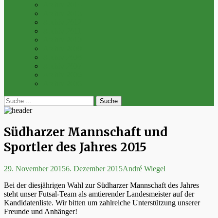
Archiv 2014
Archiv 2013
Archiv 2012
Archiv 2011
Archiv 2010
Archiv 2009
Archiv 2008
Archiv 2007
Archiv 2006
Archiv 2005
bei
Suche
der
nach:
Suche
Südharzer Mannschaft und
Sportler des Jahres 2015
Posted
Autor
29. November 2015
6. Dezember 2015
André Wiegel
on
Bei der diesjährigen Wahl zur Südharzer Mannschaft des Jahres
steht unser Futsal-Team als amtierender Landesmeister auf der
Kandidatenliste. Wir bitten um zahlreiche Unterstützung unserer
Freunde und Anhänger!