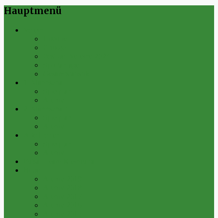
Hauptmenü
Verein
Historie
Erfolge
Fest der Vereine 2024
Sportanlage
Gesamtstatistik
1. Mannschaft
Spielplan
Archiv
2. Mannschaft
Spielplan
Archiv
Alte Herren
Spielplan
Archiv
Futsal-Team Kleinfurra
Bilder
Archiv 2019
Archiv 2018
Archiv 2017
Archiv 2016
Archiv 2015