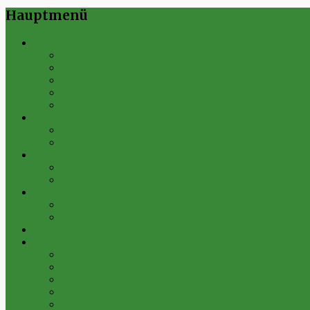
Hauptmenü
Verein
Historie
Erfolge
Fest der Vereine 2024
Sportanlage
Gesamtstatistik
1. Mannschaft
Spielplan
Archiv
2. Mannschaft
Spielplan
Archiv
Alte Herren
Spielplan
Archiv
Futsal-Team Kleinfurra
Bilder
Archiv 2019
Archiv 2018
Archiv 2017
Archiv 2016
Archiv 2015