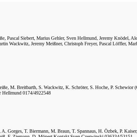
iße, Pascal Siebert, Marius Gehler, Sven Hellmund, Jeremy Knödel, A
tin Wackwitz, Jeremy Meißner, Christoph Freyer, Pascal Löffler, Mar
eiße, M. Breitbarth, S. Wackwitz, K. Schröter, S. Hoche, P. Schewior (
er Hellmund 0174/4922548
ger, A. Gorges, T. Biermann, M. Braun, T. Spannaus, H. Özbek, P. Kais
 Weiß, F. Ziemann, D. Möpert Kontakt Sven Czerwinski 036334/53151