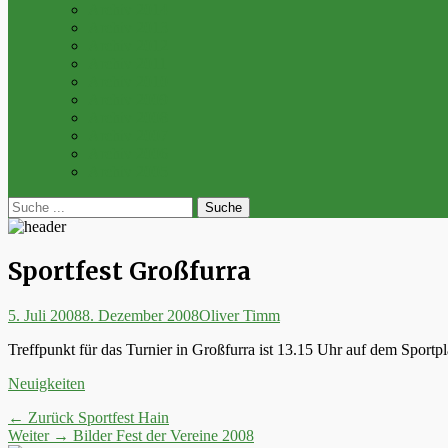
Archiv 2014
Archiv 2013
Archiv 2012
Archiv 2011
Archiv 2010
Archiv 2009
Archiv 2008
Archiv 2007
Archiv 2006
Archiv 2005
bei
Suche
der
nach:
Suche
Sportfest Großfurra
Posted
Autor
5. Juli 2008
8. Dezember 2008
Oliver Timm
on
Treffpunkt für das Turnier in Großfurra ist 13.15 Uhr auf dem Sportpla
Kategorien
Neuigkeiten
Beitrags-
Vorheriger
← Zurück
Sportfest Hain
Nächster
Beitrag:
Weiter →
Bilder Fest der Vereine 2008