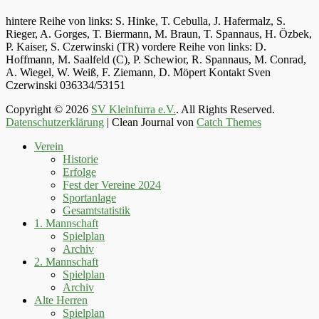
hintere Reihe von links: S. Hinke, T. Cebulla, J. Hafermalz, S.
Rieger, A. Gorges, T. Biermann, M. Braun, T. Spannaus, H. Özbek,
P. Kaiser, S. Czerwinski (TR) vordere Reihe von links: D.
Hoffmann, M. Saalfeld (C), P. Schewior, R. Spannaus, M. Conrad,
A. Wiegel, W. Weiß, F. Ziemann, D. Möpert Kontakt Sven
Czerwinski 036334/53151
Copyright © 2026
SV Kleinfurra e.V.
. All Rights Reserved.
Datenschutzerklärung
| Clean Journal von
Catch Themes
Hoch
Verein
scrollen
Historie
Erfolge
Fest der Vereine 2024
Sportanlage
Gesamtstatistik
1. Mannschaft
Spielplan
Archiv
2. Mannschaft
Spielplan
Archiv
Alte Herren
Spielplan