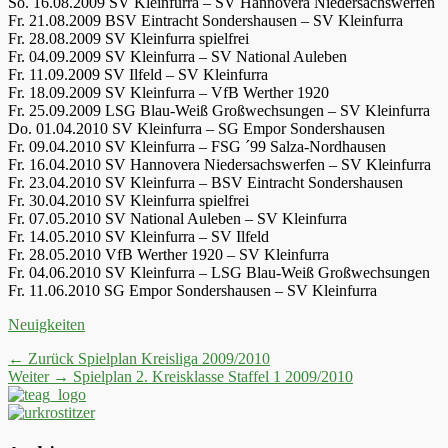
So. 16.08.2009 SV Kleinfurra – SV Hannovera Niedersachswerfen
Fr. 21.08.2009 BSV Eintracht Sondershausen – SV Kleinfurra
Fr. 28.08.2009 SV Kleinfurra spielfrei
Fr. 04.09.2009 SV Kleinfurra – SV National Auleben
Fr. 11.09.2009 SV Ilfeld – SV Kleinfurra
Fr. 18.09.2009 SV Kleinfurra – VfB Werther 1920
Fr. 25.09.2009 LSG Blau-Weiß Großwechsungen – SV Kleinfurra
Do. 01.04.2010 SV Kleinfurra – SG Empor Sondershausen
Fr. 09.04.2010 SV Kleinfurra – FSG ´99 Salza-Nordhausen
Fr. 16.04.2010 SV Hannovera Niedersachswerfen – SV Kleinfurra
Fr. 23.04.2010 SV Kleinfurra – BSV Eintracht Sondershausen
Fr. 30.04.2010 SV Kleinfurra spielfrei
Fr. 07.05.2010 SV National Auleben – SV Kleinfurra
Fr. 14.05.2010 SV Kleinfurra – SV Ilfeld
Fr. 28.05.2010 VfB Werther 1920 – SV Kleinfurra
Fr. 04.06.2010 SV Kleinfurra – LSG Blau-Weiß Großwechsungen
Fr. 11.06.2010 SG Empor Sondershausen – SV Kleinfurra
Kategorien
Neuigkeiten
Beitrags-
Vorheriger
← Zurück
Spielplan Kreisliga 2009/2010
Nächster
Beitrag:
Weiter →
Spielplan 2. Kreisklasse Staffel 1 2009/2010
Navigation
Beitrag: