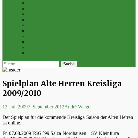
Archiv 2014
Archiv 2013
Archiv 2012
Archiv 2011
Archiv 2010
Archiv 2009
Archiv 2008
Archiv 2007
Archiv 2006
Archiv 2005
bei
Suche
der
nach:
Suche
Spielplan Alte Herren Kreisliga
2009/2010
Posted
Autor
12. Juli 2009
7. September 2012
André Wiegel
on
Der Spielplan für die kommende Kreisliga-Saison der Alten Herren
ist online.
Fr. 07.08.2009 FSG ´99 Salza-Nordhausen – SV Kleinfurra