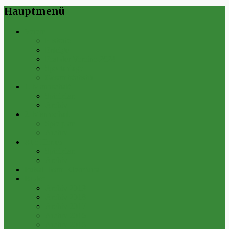
Hauptmenü
Verein
Historie
Erfolge
Fest der Vereine 2024
Sportanlage
Gesamtstatistik
1. Mannschaft
Spielplan
Archiv
2. Mannschaft
Spielplan
Archiv
Alte Herren
Spielplan
Archiv
Futsal-Team Kleinfurra
Bilder
Archiv 2019
Archiv 2018
Archiv 2017
Archiv 2016
Archiv 2015