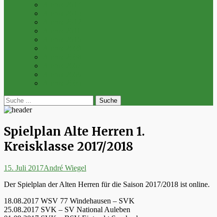
Archiv 2014
Archiv 2013
Archiv 2012
Archiv 2011
Archiv 2010
Archiv 2009
Archiv 2008
Archiv 2007
Archiv 2006
Archiv 2005
bei
Suche
der
nach:
Suche
Spielplan Alte Herren 1.
Kreisklasse 2017/2018
Posted
Autor
15. Juli 2017
André Wiegel
on
Der Spielplan der Alten Herren für die Saison 2017/2018 ist online.
18.08.2017 WSV 77 Windehausen – SVK
25.08.2017 SVK – SV National Auleben