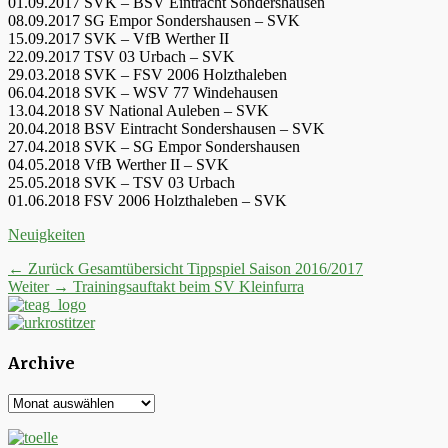
01.09.2017 SVK – BSV Eintracht Sondershausen
08.09.2017 SG Empor Sondershausen – SVK
15.09.2017 SVK – VfB Werther II
22.09.2017 TSV 03 Urbach – SVK
29.03.2018 SVK – FSV 2006 Holzthaleben
06.04.2018 SVK – WSV 77 Windehausen
13.04.2018 SV National Auleben – SVK
20.04.2018 BSV Eintracht Sondershausen – SVK
27.04.2018 SVK – SG Empor Sondershausen
04.05.2018 VfB Werther II – SVK
25.05.2018 SVK – TSV 03 Urbach
01.06.2018 FSV 2006 Holzthaleben – SVK
Kategorien
Neuigkeiten
Beitrags-
Vorheriger
← Zurück
Gesamtübersicht Tippspiel Saison 2016/2017
Nächster
Beitrag:
Weiter →
Trainingsauftakt beim SV Kleinfurra
Navigation
Beitrag:
Archive
Archive