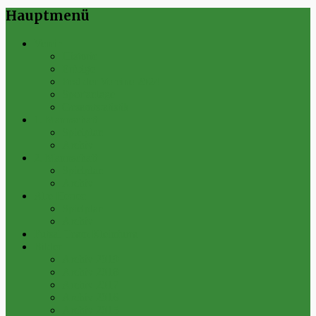
Hauptmenü
Verein
Historie
Erfolge
Fest der Vereine 2024
Sportanlage
Gesamtstatistik
1. Mannschaft
Spielplan
Archiv
2. Mannschaft
Spielplan
Archiv
Alte Herren
Spielplan
Archiv
Futsal-Team Kleinfurra
Bilder
Archiv 2019
Archiv 2018
Archiv 2017
Archiv 2016
Archiv 2015