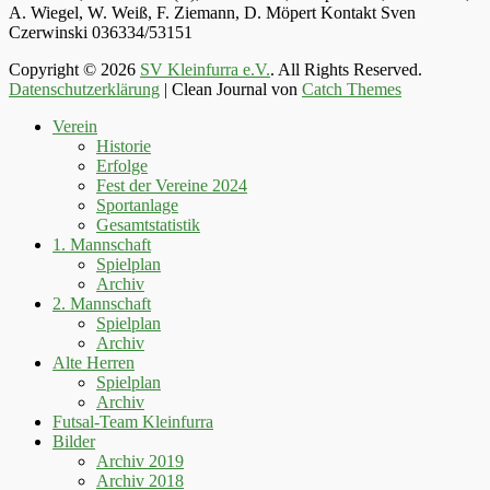
A. Wiegel, W. Weiß, F. Ziemann, D. Möpert Kontakt Sven
Czerwinski 036334/53151
Copyright © 2026
SV Kleinfurra e.V.
. All Rights Reserved.
Datenschutzerklärung
| Clean Journal von
Catch Themes
Hoch
Verein
scrollen
Historie
Erfolge
Fest der Vereine 2024
Sportanlage
Gesamtstatistik
1. Mannschaft
Spielplan
Archiv
2. Mannschaft
Spielplan
Archiv
Alte Herren
Spielplan
Archiv
Futsal-Team Kleinfurra
Bilder
Archiv 2019
Archiv 2018