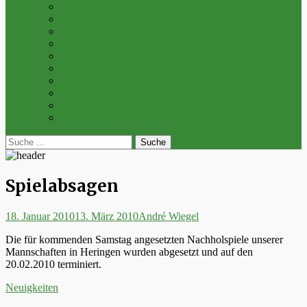
Archiv 2014
Archiv 2013
Archiv 2012
Archiv 2011
Archiv 2010
Archiv 2009
Archiv 2008
Archiv 2007
Archiv 2006
Archiv 2005
bei
Suche
der
nach:
Suche
Spielabsagen
Posted
Autor
18. Januar 2010
13. März 2010
André Wiegel
on
Die für kommenden Samstag angesetzten Nachholspiele unserer
Mannschaften in Heringen wurden abgesetzt und auf den
20.02.2010 terminiert.
Kategorien
Neuigkeiten