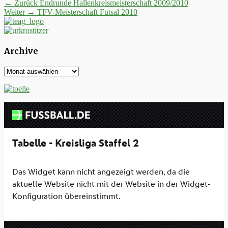
Beitrags-
Vorheriger
← Zurück
Endrunde Hallenkreismeisterschaft 2009/2010
Nächster
Beitrag:
Weiter →
TFV-Meisterschaft Futsal 2010
Navigation
Beitrag:
Archive
Archive