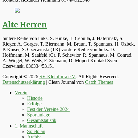
Alte Herren
hintere Reihe von links: S. Hinke, T. Cebulla, J. Hafermalz, S.
Rieger, A. Gorges, T. Biermann, M. Braun, T. Spannaus, H. Özbek,
P. Kaiser, S. Czerwinski (TR) vordere Reihe von links: D.
Hoffmann, M. Saalfeld (C), P. Schewior, R. Spannaus, M. Conrad,
A. Wiegel, W. Weiß, F. Ziemann, D. Möpert Kontakt Sven
Czerwinski 036334/53151
Copyright © 2026
SV Kleinfurra e.V.
. All Rights Reserved.
Datenschutzerklärung
| Clean Journal von
Catch Themes
Hoch
Verein
scrollen
Historie
Erfolge
Fest der Vereine 2024
Sportanlage
Gesamtstatistik
1. Mannschaft
Spielplan
Archiv