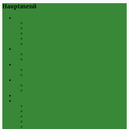
Hauptmenü
Verein
Historie
Erfolge
Fest der Vereine 2024
Sportanlage
Gesamtstatistik
1. Mannschaft
Spielplan
Archiv
2. Mannschaft
Spielplan
Archiv
Alte Herren
Spielplan
Archiv
Futsal-Team Kleinfurra
Bilder
Archiv 2019
Archiv 2018
Archiv 2017
Archiv 2016
Archiv 2015