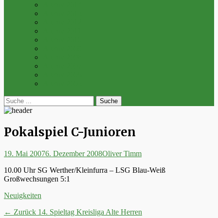
Archiv 2014
Archiv 2013
Archiv 2012
Archiv 2011
Archiv 2010
Archiv 2009
Archiv 2008
Archiv 2007
Archiv 2006
Archiv 2005
bei
Suche
der
nach:
Suche
Pokalspiel C-Junioren
Posted
Autor
19. Mai 2007
6. Dezember 2008
Oliver Timm
on
10.00 Uhr SG Werther/Kleinfurra – LSG Blau-Weiß
Großwechsungen 5:1
Kategorien
Neuigkeiten
Beitrags-
Vorheriger
← Zurück
14. Spieltag Kreisliga Alte Herren