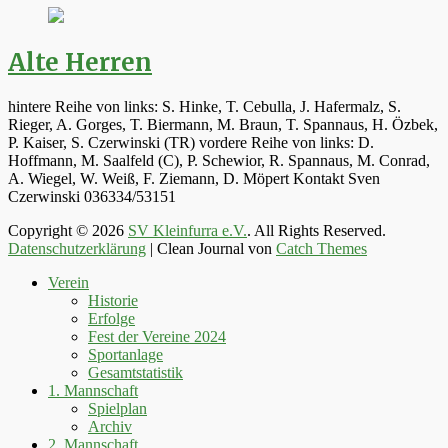
Alte Herren
hintere Reihe von links: S. Hinke, T. Cebulla, J. Hafermalz, S.
Rieger, A. Gorges, T. Biermann, M. Braun, T. Spannaus, H. Özbek,
P. Kaiser, S. Czerwinski (TR) vordere Reihe von links: D.
Hoffmann, M. Saalfeld (C), P. Schewior, R. Spannaus, M. Conrad,
A. Wiegel, W. Weiß, F. Ziemann, D. Möpert Kontakt Sven
Czerwinski 036334/53151
Copyright © 2026
SV Kleinfurra e.V.
. All Rights Reserved.
Datenschutzerklärung
| Clean Journal von
Catch Themes
Hoch
Verein
scrollen
Historie
Erfolge
Fest der Vereine 2024
Sportanlage
Gesamtstatistik
1. Mannschaft
Spielplan
Archiv
2. Mannschaft