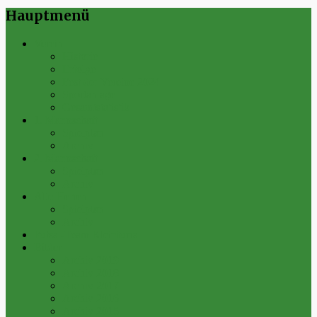
Hauptmenü
Verein
Historie
Erfolge
Fest der Vereine 2024
Sportanlage
Gesamtstatistik
1. Mannschaft
Spielplan
Archiv
2. Mannschaft
Spielplan
Archiv
Alte Herren
Spielplan
Archiv
Futsal-Team Kleinfurra
Bilder
Archiv 2019
Archiv 2018
Archiv 2017
Archiv 2016
Archiv 2015