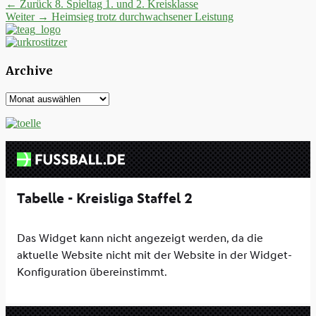
Beitrags-
Vorheriger
← Zurück
8. Spieltag 1. und 2. Kreisklasse
Nächster
Beitrag:
Weiter →
Heimsieg trotz durchwachsener Leistung
Navigation
Beitrag:
Archive
Archive