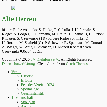
Alte Herren
hintere Reihe von links: S. Hinke, T. Cebulla, J. Hafermalz, S.
Rieger, A. Gorges, T. Biermann, M. Braun, T. Spannaus, H. Özbek,
P. Kaiser, S. Czerwinski (TR) vordere Reihe von links: D.
Hoffmann, M. Saalfeld (C), P. Schewior, R. Spannaus, M. Conrad,
A. Wiegel, W. Weiß, F. Ziemann, D. Möpert Kontakt Sven
Czerwinski 036334/53151
Copyright © 2026
SV Kleinfurra e.V.
. All Rights Reserved.
Datenschutzerklärung
| Clean Journal von
Catch Themes
Hoch
Verein
scrollen
Historie
Erfolge
Fest der Vereine 2024
Sportanlage
Gesamtstatistik
1. Mannschaft
Spielplan
Archiv