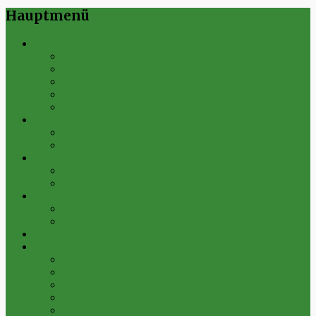
Hauptmenü
Verein
Historie
Erfolge
Fest der Vereine 2024
Sportanlage
Gesamtstatistik
1. Mannschaft
Spielplan
Archiv
2. Mannschaft
Spielplan
Archiv
Alte Herren
Spielplan
Archiv
Futsal-Team Kleinfurra
Bilder
Archiv 2019
Archiv 2018
Archiv 2017
Archiv 2016
Archiv 2015