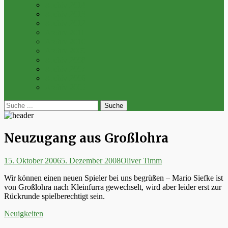
Archiv 2014
Archiv 2013
Archiv 2012
Archiv 2011
Archiv 2010
Archiv 2009
Archiv 2008
Archiv 2007
Archiv 2006
Archiv 2005
bei
Suche
der
nach:
Suche
Neuzugang aus Großlohra
Posted
Autor
15. Oktober 2006
5. Dezember 2008
Oliver Timm
on
Wir können einen neuen Spieler bei uns begrüßen – Mario Siefke ist
von Großlohra nach Kleinfurra gewechselt, wird aber leider erst zur
Rückrunde spielberechtigt sein.
Kategorien
Neuigkeiten