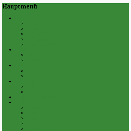
Hauptmenü
Verein
Historie
Erfolge
Fest der Vereine 2024
Sportanlage
Gesamtstatistik
1. Mannschaft
Spielplan
Archiv
2. Mannschaft
Spielplan
Archiv
Alte Herren
Spielplan
Archiv
Futsal-Team Kleinfurra
Bilder
Archiv 2019
Archiv 2018
Archiv 2017
Archiv 2016
Archiv 2015