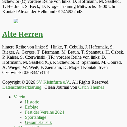
Schewior (C) vordere Reihe von links: D. Hoffmann, M. Saalfeld,
T. Heidrich, S. Beck, D. Krogel Training Mittwochs 19:00 Uhr
Kontakt Alexander Hellmund 0174/4922548
Alte Herren
hintere Reihe von links: S. Hinke, T. Cebulla, J. Hafermalz, S.
Rieger, A. Gorges, T. Biermann, M. Braun, T. Spannaus, H. Özbek,
P. Kaiser, S. Czerwinski (TR) vordere Reihe von links: D.
Hoffmann, M. Saalfeld (C), P. Schewior, R. Spannaus, M. Conrad,
A. Wiegel, W. Weiß, F. Ziemann, D. Möpert Kontakt Sven
Czerwinski 036334/53151
Copyright © 2026
SV Kleinfurra e.V.
. All Rights Reserved.
Datenschutzerklärung
| Clean Journal von
Catch Themes
Hoch
Verein
scrollen
Historie
Erfolge
Fest der Vereine 2024
Sportanlage
Gesamtstatistik