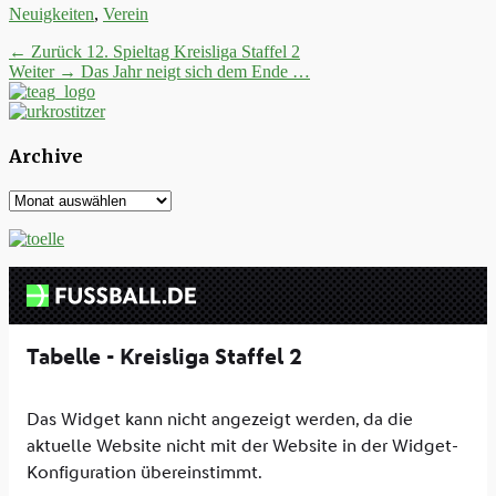
Kategorien
Neuigkeiten
,
Verein
Beitrags-
Vorheriger
← Zurück
12. Spieltag Kreisliga Staffel 2
Nächster
Beitrag:
Weiter →
Das Jahr neigt sich dem Ende …
Navigation
Beitrag:
Archive
Archive