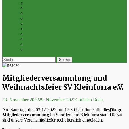
Archiv 2014
Archiv 2013
Archiv 2012
Archiv 2011
Archiv 2010
Archiv 2009
Archiv 2008
Archiv 2007
Archiv 2006
Archiv 2005
bei
Suche
der
nach:
Suche
Mitgliederversammlung und
Weihnachtsfeier SV Kleinfurra e.V.
Posted
Autor
28. November 2022
29. November 2022
Christian Bock
on
Am Samstag, den 03.12.2022 um 17:30 Uhr findet die diesjährige
Mitgliederversammlung
im Sportlerheim Kleinfurra statt. Hierzu
sind unsere Vereinsmitglieder recht herzlich eingeladen.