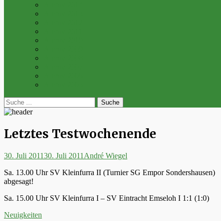
Archiv 2014
Archiv 2013
Archiv 2012
Archiv 2011
Archiv 2010
Archiv 2009
Archiv 2008
Archiv 2007
Archiv 2006
Archiv 2005
bei
Suche
der
nach:
Suche
Letztes Testwochenende
Posted
Autor
30. Juli 2011
30. Juli 2011
André Wiegel
on
Sa. 13.00 Uhr SV Kleinfurra II (Turnier SG Empor Sondershausen)
abgesagt!
Sa. 15.00 Uhr SV Kleinfurra I – SV Eintracht Emseloh I 1:1 (1:0)
Kategorien
Neuigkeiten