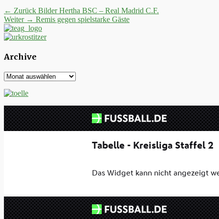
Beitrags-
Vorheriger
← Zurück
Bilder Hertha BSC – Real Madrid C.F.
Nächster
Beitrag:
Weiter →
Remis gegen spielstarke Gäste
Navigation
Beitrag:
Archive
Archive