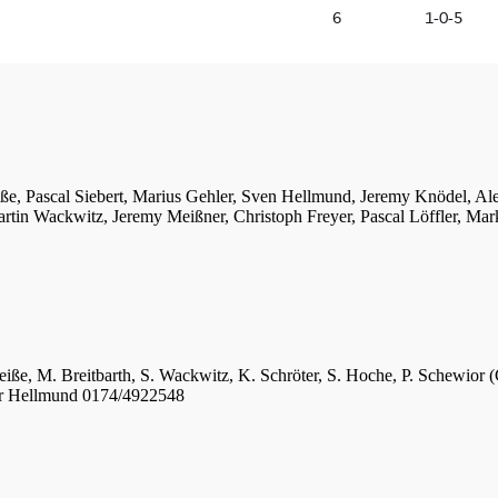
iße, Pascal Siebert, Marius Gehler, Sven Hellmund, Jeremy Knödel, A
tin Wackwitz, Jeremy Meißner, Christoph Freyer, Pascal Löffler, Mar
eiße, M. Breitbarth, S. Wackwitz, K. Schröter, S. Hoche, P. Schewior (
er Hellmund 0174/4922548