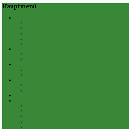
Hauptmenü
Verein
Historie
Erfolge
Fest der Vereine 2024
Sportanlage
Gesamtstatistik
1. Mannschaft
Spielplan
Archiv
2. Mannschaft
Spielplan
Archiv
Alte Herren
Spielplan
Archiv
Futsal-Team Kleinfurra
Bilder
Archiv 2019
Archiv 2018
Archiv 2017
Archiv 2016
Archiv 2015