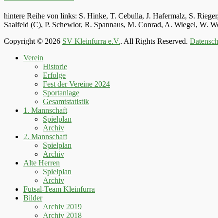
hintere Reihe von links: S. Hinke, T. Cebulla, J. Hafermalz, S. Rie
Saalfeld (C), P. Schewior, R. Spannaus, M. Conrad, A. Wiegel, W.
Copyright © 2026
SV Kleinfurra e.V.
. All Rights Reserved.
Datensch
Hoch
Verein
scrollen
Historie
Erfolge
Fest der Vereine 2024
Sportanlage
Gesamtstatistik
1. Mannschaft
Spielplan
Archiv
2. Mannschaft
Spielplan
Archiv
Alte Herren
Spielplan
Archiv
Futsal-Team Kleinfurra
Bilder
Archiv 2019
Archiv 2018