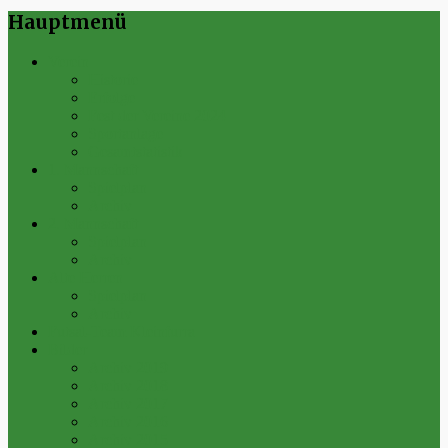
Hauptmenü
Verein
Historie
Erfolge
Fest der Vereine 2024
Sportanlage
Gesamtstatistik
1. Mannschaft
Spielplan
Archiv
2. Mannschaft
Spielplan
Archiv
Alte Herren
Spielplan
Archiv
Futsal-Team Kleinfurra
Bilder
Archiv 2019
Archiv 2018
Archiv 2017
Archiv 2016
Archiv 2015