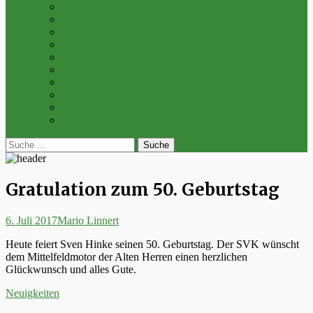
Archiv 2014
Archiv 2013
Archiv 2012
Archiv 2011
Archiv 2010
Archiv 2009
Archiv 2008
Archiv 2007
Archiv 2006
Archiv 2005
bei
Suche
der
nach:
Suche
Gratulation zum 50. Geburtstag
Posted
Autor
6. Juli 2017
Mario Linnert
on
Heute feiert Sven Hinke seinen 50. Geburtstag. Der SVK wünscht
dem Mittelfeldmotor der Alten Herren einen herzlichen
Glückwunsch und alles Gute.
Kategorien
Neuigkeiten