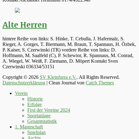
Alte Herren
hintere Reihe von links: S. Hinke, T. Cebulla, J. Hafermalz, S.
Rieger, A. Gorges, T. Biermann, M. Braun, T. Spannaus, H. Özbek,
P. Kaiser, S. Czerwinski (TR) vordere Reihe von links: D.
Hoffmann, M. Saalfeld (C), P. Schewior, R. Spannaus, M. Conrad,
A. Wiegel, W. Weiß, F. Ziemann, D. Möpert Kontakt Sven
Czerwinski 036334/53151
Copyright © 2026
SV Kleinfurra e.V.
. All Rights Reserved.
Datenschutzerklärung
| Clean Journal von
Catch Themes
Hoch
Verein
scrollen
Historie
Erfolge
Fest der Vereine 2024
Sportanlage
Gesamtstatistik
1. Mannschaft
Spielplan
Archiv