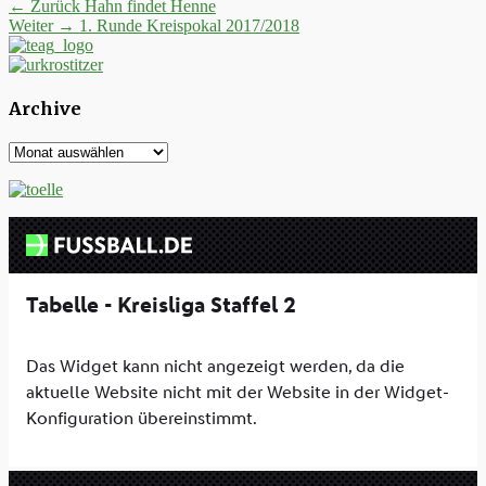
Beitrags-
Vorheriger
← Zurück
Hahn findet Henne
Nächster
Beitrag:
Weiter →
1. Runde Kreispokal 2017/2018
Navigation
Beitrag:
Archive
Archive