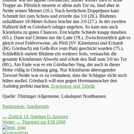
Truppe an. Plötzlich steuerte er allein aufs Tor zu, fand aber in
Neiße seinen Meister (16.). Nach herrlichem Doppelpass kam
Schmidt frei zum Schuss und erzielte das 1:0 (20.). Bluhmes
unhaltbarer 18-Meter-Schuss brachte das 2:0 (27.). In der zweiten
Halbzeit ließ es Görsbach ruhiger angehen. So kam nun auch
Kleinfurra zu guten Chancen. Erst köpfte Schiede knapp daneben
(65.). Dann traf Clemen nur die Latte (78.). Zwischenzeitlich gab es
gleich zwei Feldverweise, als Pfeil (SV Kleinfurra) und Eckardt
(BG Görsbach) mit Gelb-Rot vom Platz geschickt wurden (75.).
Schließlich startete Bluhme ein weiteres Solo, vernaschte die
gesamte Kleinfurraer Abwehr und schob den Ball zum 3:0 ins Tor
(80.). Am Ende war es ein Görsbacher Sieg, der auch in dieser
Höhe völlig in Ordnung ging. Nur Kleinfurras überragender
Torwart Neiße war es zu verdanken, dass die Schlappe nicht noch
höher ausfiel. Görsbach will nun gegen Herrmannsacker den
Aufstieg perfekt machen.
Ergebnisse und Tabelle
Quelle: Thüringer Allgemeine, Lokalsport Nordhausen
Kategorien
Punktspiele
,
Spielbetrieb
Beitrags-
Vorheriger
← Zurück
14. Spieltag D-Junioren
Nächster
Beitrag:
Weiter →
Tippspiel zur EM 2008
Navigation
Beitrag: