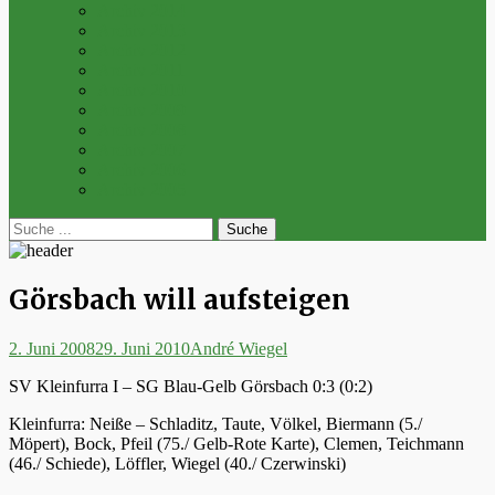
Archiv 2014
Archiv 2013
Archiv 2012
Archiv 2011
Archiv 2010
Archiv 2009
Archiv 2008
Archiv 2007
Archiv 2006
Archiv 2005
bei
Suche
der
nach:
Suche
Görsbach will aufsteigen
Posted
Autor
2. Juni 2008
29. Juni 2010
André Wiegel
on
SV Kleinfurra I – SG Blau-Gelb Görsbach 0:3 (0:2)
Kleinfurra: Neiße – Schladitz, Taute, Völkel, Biermann (5./
Möpert), Bock, Pfeil (75./ Gelb-Rote Karte), Clemen, Teichmann
(46./ Schiede), Löffler, Wiegel (40./ Czerwinski)