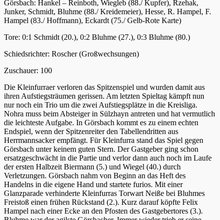
Görsbach: Hankel – Reinboth, Wiegleb (88./ Kupfer), Rzehak,
Junker, Schmidt, Bluhme (88./ Kreidemeier), Hesse, R. Hampel, F.
Hampel (83./ Hoffmann), Eckardt (75./ Gelb-Rote Karte)
Tore: 0:1 Schmidt (20.), 0:2 Bluhme (27.), 0:3 Bluhme (80.)
Schiedsrichter: Roscher (Großwechsungen)
Zuschauer: 100
Die Kleinfurraer verloren das Spitzenspiel und wurden damit aus
ihren Aufstiegsträumen gerissen. Am letzten Spieltag kämpft nun
nur noch ein Trio um die zwei Aufstiegsplätze in die Kreisliga.
Nohra muss beim Absteiger in Sülzhayn antreten und hat vermutlich
die leichteste Aufgabe. In Görsbach kommt es zu einem echten
Endspiel, wenn der Spitzenreiter den Tabellendritten aus
Herrmannsacker empfängt. Für Kleinfurra stand das Spiel gegen
Görsbach unter keinem guten Stern. Der Gastgeber ging schon
ersatzgeschwächt in die Partie und verlor dann auch noch im Laufe
der ersten Halbzeit Biermann (5.) und Wiegel (40.) durch
Verletzungen. Görsbach nahm von Beginn an das Heft des
Handelns in die eigene Hand und startete furios. Mit einer
Glanzparade verhinderte Kleinfurras Torwart Neiße bei Bluhmes
Freistoß einen frühen Rückstand (2.). Kurz darauf köpfte Felix
Hampel nach einer Ecke an den Pfosten des Gastgebertores (3.).
Bluhme war der agilste Görsbacher. Immer wieder trieb er seine