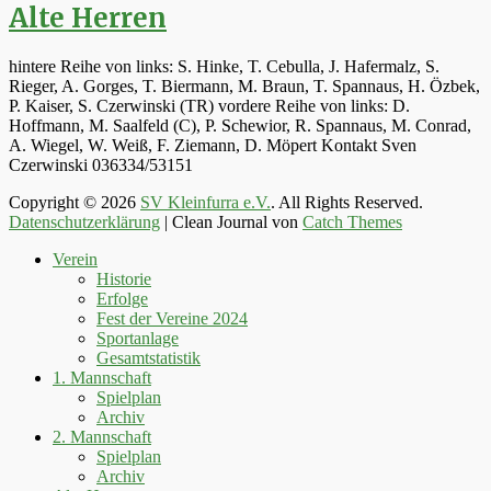
Alte Herren
hintere Reihe von links: S. Hinke, T. Cebulla, J. Hafermalz, S.
Rieger, A. Gorges, T. Biermann, M. Braun, T. Spannaus, H. Özbek,
P. Kaiser, S. Czerwinski (TR) vordere Reihe von links: D.
Hoffmann, M. Saalfeld (C), P. Schewior, R. Spannaus, M. Conrad,
A. Wiegel, W. Weiß, F. Ziemann, D. Möpert Kontakt Sven
Czerwinski 036334/53151
Copyright © 2026
SV Kleinfurra e.V.
. All Rights Reserved.
Datenschutzerklärung
| Clean Journal von
Catch Themes
Hoch
Verein
scrollen
Historie
Erfolge
Fest der Vereine 2024
Sportanlage
Gesamtstatistik
1. Mannschaft
Spielplan
Archiv
2. Mannschaft
Spielplan
Archiv