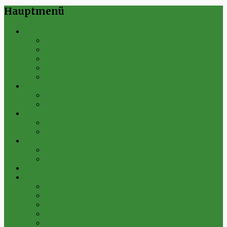
Hauptmenü
Verein
Historie
Erfolge
Fest der Vereine 2024
Sportanlage
Gesamtstatistik
1. Mannschaft
Spielplan
Archiv
2. Mannschaft
Spielplan
Archiv
Alte Herren
Spielplan
Archiv
Futsal-Team Kleinfurra
Bilder
Archiv 2019
Archiv 2018
Archiv 2017
Archiv 2016
Archiv 2015