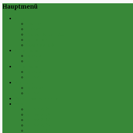
Hauptmenü
Verein
Historie
Erfolge
Fest der Vereine 2024
Sportanlage
Gesamtstatistik
1. Mannschaft
Spielplan
Archiv
2. Mannschaft
Spielplan
Archiv
Alte Herren
Spielplan
Archiv
Futsal-Team Kleinfurra
Bilder
Archiv 2019
Archiv 2018
Archiv 2017
Archiv 2016
Archiv 2015