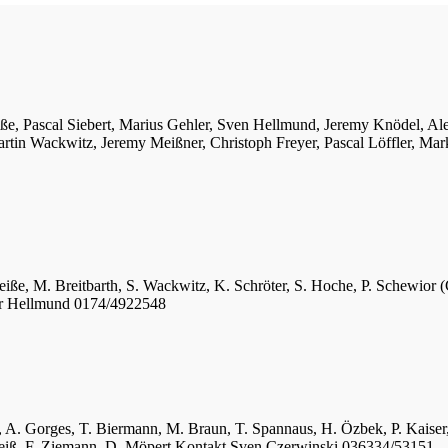
iße, Pascal Siebert, Marius Gehler, Sven Hellmund, Jeremy Knödel, A
tin Wackwitz, Jeremy Meißner, Christoph Freyer, Pascal Löffler, Mar
eiße, M. Breitbarth, S. Wackwitz, K. Schröter, S. Hoche, P. Schewior (
er Hellmund 0174/4922548
ger, A. Gorges, T. Biermann, M. Braun, T. Spannaus, H. Özbek, P. Kais
 Weiß, F. Ziemann, D. Möpert Kontakt Sven Czerwinski 036334/53151