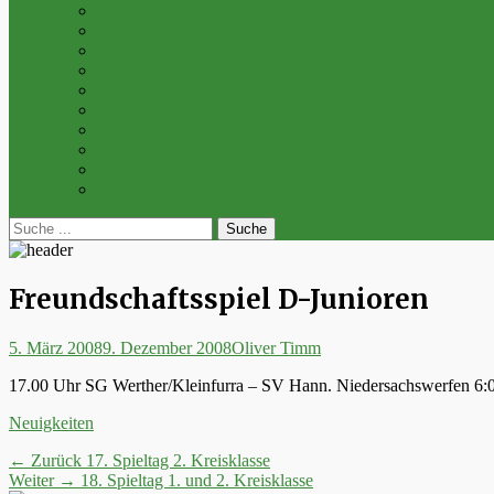
Archiv 2014
Archiv 2013
Archiv 2012
Archiv 2011
Archiv 2010
Archiv 2009
Archiv 2008
Archiv 2007
Archiv 2006
Archiv 2005
bei
Suche
der
nach:
Suche
Freundschaftsspiel D-Junioren
Posted
Autor
5. März 2008
9. Dezember 2008
Oliver Timm
on
17.00 Uhr SG Werther/Kleinfurra – SV Hann. Niedersachswerfen 6:
Kategorien
Neuigkeiten
Beitrags-
Vorheriger
← Zurück
17. Spieltag 2. Kreisklasse
Nächster
Beitrag:
Weiter →
18. Spieltag 1. und 2. Kreisklasse