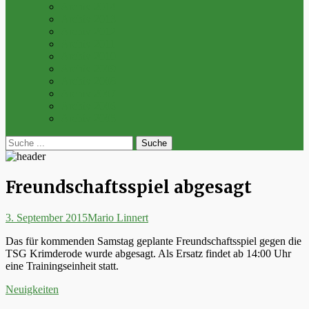
Archiv 2014
Archiv 2013
Archiv 2012
Archiv 2011
Archiv 2010
Archiv 2009
Archiv 2008
Archiv 2007
Archiv 2006
Archiv 2005
bei
Suche
der
nach:
Suche
Freundschaftsspiel abgesagt
Posted
Autor
3. September 2015
Mario Linnert
on
Das für kommenden Samstag geplante Freundschaftsspiel gegen die
TSG Krimderode wurde abgesagt. Als Ersatz findet ab 14:00 Uhr
eine Trainingseinheit statt.
Kategorien
Neuigkeiten