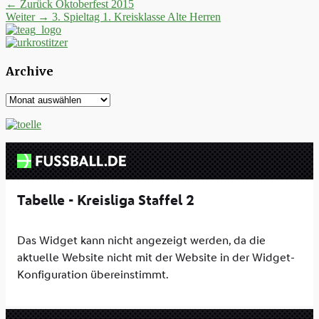
Beitrags-
Vorheriger
← Zurück
Oktoberfest 2015
Nächster
Beitrag:
Weiter →
3. Spieltag 1. Kreisklasse Alte Herren
Navigation
Beitrag:
Archive
Archive