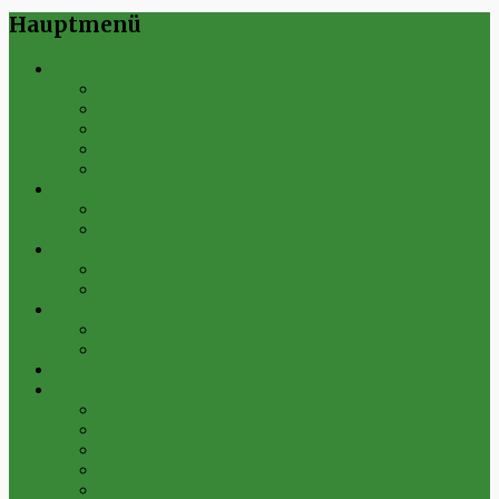
Hauptmenü
Verein
Historie
Erfolge
Fest der Vereine 2024
Sportanlage
Gesamtstatistik
1. Mannschaft
Spielplan
Archiv
2. Mannschaft
Spielplan
Archiv
Alte Herren
Spielplan
Archiv
Futsal-Team Kleinfurra
Bilder
Archiv 2019
Archiv 2018
Archiv 2017
Archiv 2016
Archiv 2015