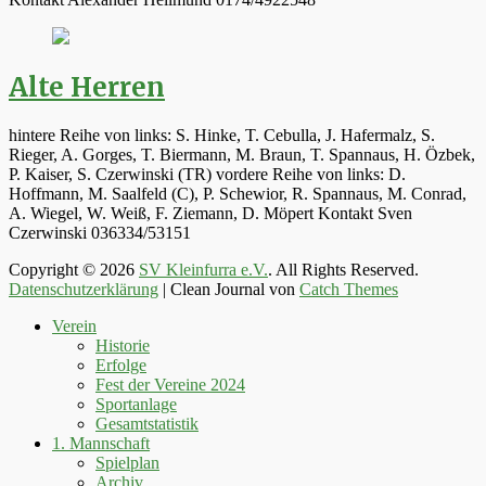
Alte Herren
hintere Reihe von links: S. Hinke, T. Cebulla, J. Hafermalz, S.
Rieger, A. Gorges, T. Biermann, M. Braun, T. Spannaus, H. Özbek,
P. Kaiser, S. Czerwinski (TR) vordere Reihe von links: D.
Hoffmann, M. Saalfeld (C), P. Schewior, R. Spannaus, M. Conrad,
A. Wiegel, W. Weiß, F. Ziemann, D. Möpert Kontakt Sven
Czerwinski 036334/53151
Copyright © 2026
SV Kleinfurra e.V.
. All Rights Reserved.
Datenschutzerklärung
| Clean Journal von
Catch Themes
Hoch
Verein
scrollen
Historie
Erfolge
Fest der Vereine 2024
Sportanlage
Gesamtstatistik
1. Mannschaft
Spielplan
Archiv