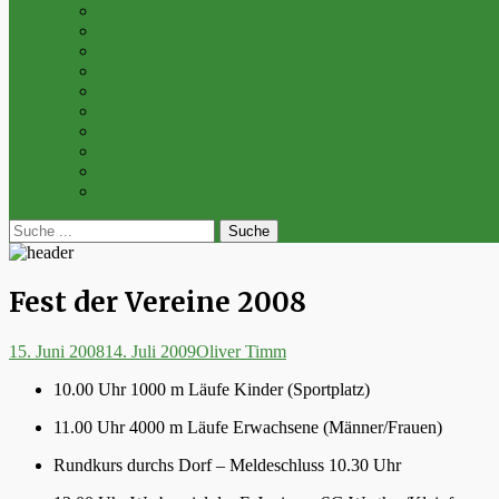
Archiv 2014
Archiv 2013
Archiv 2012
Archiv 2011
Archiv 2010
Archiv 2009
Archiv 2008
Archiv 2007
Archiv 2006
Archiv 2005
bei
Suche
der
nach:
Suche
Fest der Vereine 2008
Posted
Autor
15. Juni 2008
14. Juli 2009
Oliver Timm
on
10.00 Uhr 1000 m Läufe Kinder (Sportplatz)
11.00 Uhr 4000 m Läufe Erwachsene (Männer/Frauen)
Rundkurs durchs Dorf – Meldeschluss 10.30 Uhr