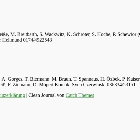
eiße, M. Breitbarth, S. Wackwitz, K. Schröter, S. Hoche, P. Schewior (
er Hellmund 0174/4922548
ger, A. Gorges, T. Biermann, M. Braun, T. Spannaus, H. Özbek, P. Kais
 Weiß, F. Ziemann, D. Möpert Kontakt Sven Czerwinski 036334/53151
utzerklärung
| Clean Journal von
Catch Themes