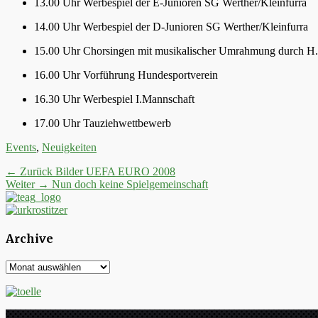
13.00 Uhr Werbespiel der E-Junioren SG Werther/Kleinfurra
14.00 Uhr Werbespiel der D-Junioren SG Werther/Kleinfurra
15.00 Uhr Chorsingen mit musikalischer Umrahmung durch H
16.00 Uhr Vorführung Hundesportverein
16.30 Uhr Werbespiel I.Mannschaft
17.00 Uhr Tauziehwettbewerb
Kategorien
Events
,
Neuigkeiten
Beitrags-
Vorheriger
← Zurück
Bilder UEFA EURO 2008
Nächster
Beitrag:
Weiter →
Nun doch keine Spielgemeinschaft
Navigation
Beitrag:
Archive
Archive