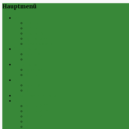
Hauptmenü
Verein
Historie
Erfolge
Fest der Vereine 2024
Sportanlage
Gesamtstatistik
1. Mannschaft
Spielplan
Archiv
2. Mannschaft
Spielplan
Archiv
Alte Herren
Spielplan
Archiv
Futsal-Team Kleinfurra
Bilder
Archiv 2019
Archiv 2018
Archiv 2017
Archiv 2016
Archiv 2015