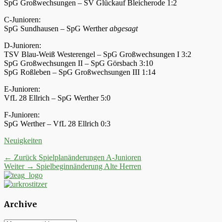
SpG Großwechsungen – SV Glückauf Bleicherode 1:2
C-Junioren:
SpG Sundhausen – SpG Werther
abgesagt
D-Junioren:
TSV Blau-Weiß Westerengel – SpG Großwechsungen I 3:2
SpG Großwechsungen II – SpG Görsbach 3:10
SpG Roßleben – SpG Großwechsungen III 1:14
E-Junioren:
VfL 28 Ellrich – SpG Werther 5:0
F-Junioren:
SpG Werther – VfL 28 Ellrich 0:3
Kategorien
Neuigkeiten
Beitrags-
Vorheriger
← Zurück
Spielplanänderungen A-Junioren
Nächster
Beitrag:
Weiter →
Spielbeginnänderung Alte Herren
Navigation
Beitrag:
Archive