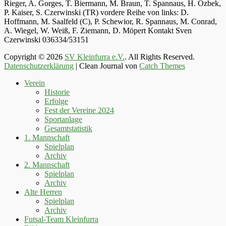
Rieger, A. Gorges, T. Biermann, M. Braun, T. Spannaus, H. Özbek,
P. Kaiser, S. Czerwinski (TR) vordere Reihe von links: D.
Hoffmann, M. Saalfeld (C), P. Schewior, R. Spannaus, M. Conrad,
A. Wiegel, W. Weiß, F. Ziemann, D. Möpert Kontakt Sven
Czerwinski 036334/53151
Copyright © 2026
SV Kleinfurra e.V.
. All Rights Reserved.
Datenschutzerklärung
| Clean Journal von
Catch Themes
Hoch
Verein
scrollen
Historie
Erfolge
Fest der Vereine 2024
Sportanlage
Gesamtstatistik
1. Mannschaft
Spielplan
Archiv
2. Mannschaft
Spielplan
Archiv
Alte Herren
Spielplan
Archiv
Futsal-Team Kleinfurra