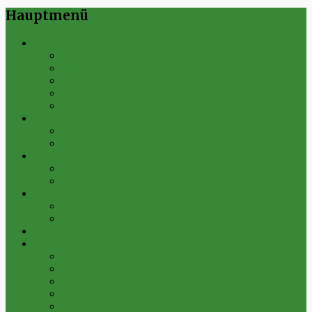
Hauptmenü
Verein
Historie
Erfolge
Fest der Vereine 2024
Sportanlage
Gesamtstatistik
1. Mannschaft
Spielplan
Archiv
2. Mannschaft
Spielplan
Archiv
Alte Herren
Spielplan
Archiv
Futsal-Team Kleinfurra
Bilder
Archiv 2019
Archiv 2018
Archiv 2017
Archiv 2016
Archiv 2015