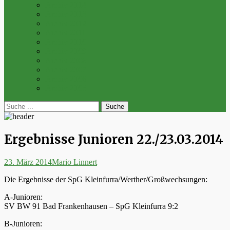
Archiv 2014
Archiv 2013
Archiv 2012
Archiv 2011
Archiv 2010
Archiv 2009
Archiv 2008
Archiv 2007
Archiv 2006
Archiv 2005
bei
Suche
der
nach:
Suche
Ergebnisse Junioren 22./23.03.2014
Posted
Autor
23. März 2014
Mario Linnert
on
Die Ergebnisse der SpG Kleinfurra/Werther/Großwechsungen:
A-Junioren:
SV BW 91 Bad Frankenhausen – SpG Kleinfurra 9:2
B-Junioren: