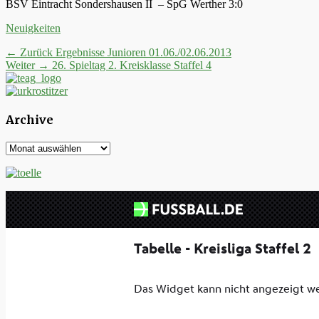
BSV Eintracht Sondershausen II – SpG Werther 3:0
Kategorien
Neuigkeiten
Beitrags-
Vorheriger
← Zurück
Ergebnisse Junioren 01.06./02.06.2013
Nächster
Beitrag:
Weiter →
26. Spieltag 2. Kreisklasse Staffel 4
Navigation
Beitrag:
Archive
Archive