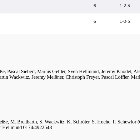
iße, Pascal Siebert, Marius Gehler, Sven Hellmund, Jeremy Knödel, A
tin Wackwitz, Jeremy Meißner, Christoph Freyer, Pascal Löffler, Mar
eiße, M. Breitbarth, S. Wackwitz, K. Schröter, S. Hoche, P. Schewior (
er Hellmund 0174/4922548