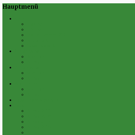
Hauptmenü
Verein
Historie
Erfolge
Fest der Vereine 2024
Sportanlage
Gesamtstatistik
1. Mannschaft
Spielplan
Archiv
2. Mannschaft
Spielplan
Archiv
Alte Herren
Spielplan
Archiv
Futsal-Team Kleinfurra
Bilder
Archiv 2019
Archiv 2018
Archiv 2017
Archiv 2016
Archiv 2015