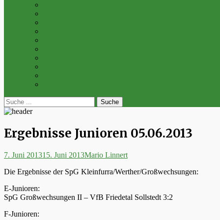
Archiv 2014
Archiv 2013
Archiv 2012
Archiv 2011
Archiv 2010
Archiv 2009
Archiv 2008
Archiv 2007
Archiv 2006
Archiv 2005
bei
Suche
der
nach:
Suche
Ergebnisse Junioren 05.06.2013
Posted
Autor
7. Juni 2013
15. Juni 2013
Mario Linnert
on
Die Ergebnisse der SpG Kleinfurra/Werther/Großwechsungen:
E-Junioren:
SpG Großwechsungen II – VfB Friedetal Sollstedt 3:2
F-Junioren: