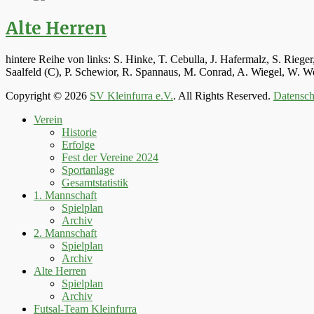
Alte Herren
hintere Reihe von links: S. Hinke, T. Cebulla, J. Hafermalz, S. Rie
Saalfeld (C), P. Schewior, R. Spannaus, M. Conrad, A. Wiegel, W.
Copyright © 2026
SV Kleinfurra e.V.
. All Rights Reserved.
Datensch
Hoch
Verein
scrollen
Historie
Erfolge
Fest der Vereine 2024
Sportanlage
Gesamtstatistik
1. Mannschaft
Spielplan
Archiv
2. Mannschaft
Spielplan
Archiv
Alte Herren
Spielplan
Archiv
Futsal-Team Kleinfurra