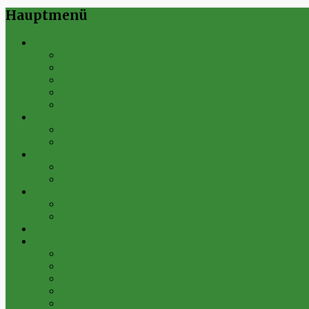
Hauptmenü
Verein
Historie
Erfolge
Fest der Vereine 2024
Sportanlage
Gesamtstatistik
1. Mannschaft
Spielplan
Archiv
2. Mannschaft
Spielplan
Archiv
Alte Herren
Spielplan
Archiv
Futsal-Team Kleinfurra
Bilder
Archiv 2019
Archiv 2018
Archiv 2017
Archiv 2016
Archiv 2015