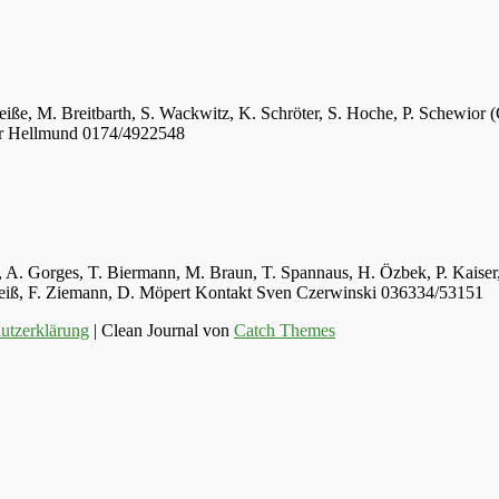
eiße, M. Breitbarth, S. Wackwitz, K. Schröter, S. Hoche, P. Schewior (
er Hellmund 0174/4922548
ger, A. Gorges, T. Biermann, M. Braun, T. Spannaus, H. Özbek, P. Kais
 Weiß, F. Ziemann, D. Möpert Kontakt Sven Czerwinski 036334/53151
utzerklärung
| Clean Journal von
Catch Themes