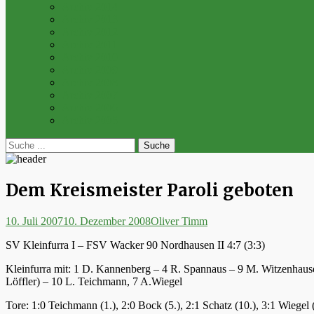
Archiv 2014
Archiv 2013
Archiv 2012
Archiv 2011
Archiv 2010
Archiv 2009
Archiv 2008
Archiv 2007
Archiv 2006
Archiv 2005
bei
Suche
der
nach:
Suche
Dem Kreismeister Paroli geboten
Posted
Autor
10. Juli 2007
10. Dezember 2008
Oliver Timm
on
SV Kleinfurra I – FSV Wacker 90 Nordhausen II 4:7 (3:3)
Kleinfurra mit: 1 D. Kannenberg – 4 R. Spannaus – 9 M. Witzenhausen
Löffler) – 10 L. Teichmann, 7 A.Wiegel
Tore: 1:0 Teichmann (1.), 2:0 Bock (5.), 2:1 Schatz (10.), 3:1 Wiegel (1