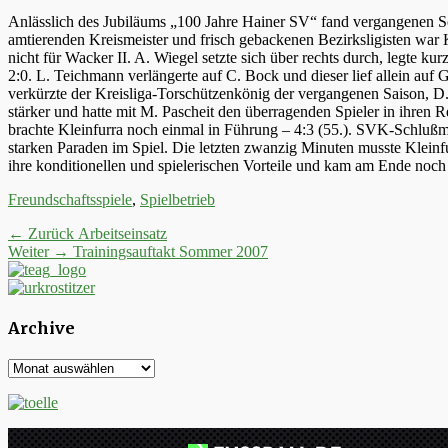
Anlässlich des Jubiläums „100 Jahre Hainer SV“ fand vergangenen S
amtierenden Kreismeister und frisch gebackenen Bezirksligisten war 
nicht für Wacker II. A. Wiegel setzte sich über rechts durch, legte k
2:0. L. Teichmann verlängerte auf C. Bock und dieser lief allein auf 
verkürzte der Kreisliga-Torschützenkönig der vergangenen Saison, D
stärker und hatte mit M. Pascheit den überragenden Spieler in ihren R
brachte Kleinfurra noch einmal in Führung – 4:3 (55.). SVK-Schluß
starken Paraden im Spiel. Die letzten zwanzig Minuten musste Klein
ihre konditionellen und spielerischen Vorteile und kam am Ende noch 
Kategorien
Freundschaftsspiele
,
Spielbetrieb
Beitrags-
Vorheriger
← Zurück
Arbeitseinsatz
Nächster
Beitrag:
Weiter →
Trainingsauftakt Sommer 2007
Navigation
Beitrag:
Archive
Archive