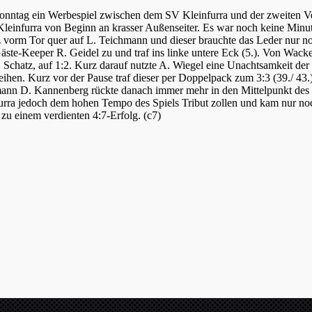
onntag ein Werbespiel zwischen dem SV Kleinfurra und der zweiten V
Kleinfurra von Beginn an krasser Außenseiter. Es war noch keine Minut
urz vorm Tor quer auf L. Teichmann und dieser brauchte das Leder nur n
Gäste-Keeper R. Geidel zu und traf ins linke untere Eck (5.). Von Wack
. Schatz, auf 1:2. Kurz darauf nutzte A. Wiegel eine Unachtsamkeit d
eihen. Kurz vor der Pause traf dieser per Doppelpack zum 3:3 (39./ 43.
mann D. Kannenberg rückte danach immer mehr in den Mittelpunkt des 
furra jedoch dem hohen Tempo des Spiels Tribut zollen und kam nur noc
zu einem verdienten 4:7-Erfolg. (c7)