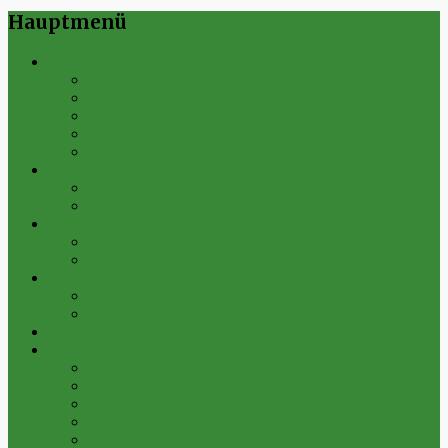
Hauptmenü
Verein
Historie
Erfolge
Fest der Vereine 2024
Sportanlage
Gesamtstatistik
1. Mannschaft
Spielplan
Archiv
2. Mannschaft
Spielplan
Archiv
Alte Herren
Spielplan
Archiv
Futsal-Team Kleinfurra
Bilder
Archiv 2019
Archiv 2018
Archiv 2017
Archiv 2016
Archiv 2015