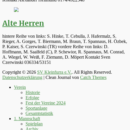
Alte Herren
hintere Reihe von links: S. Hinke, T. Cebulla, J. Hafermalz, S.
Rieger, A. Gorges, T. Biermann, M. Braun, T. Spannaus, H. Özbek,
P. Kaiser, S. Czerwinski (TR) vordere Reihe von links: D.
Hoffmann, M. Saalfeld (C), P. Schewior, R. Spannaus, M. Conrad,
A. Wiegel, W. Weiß, F. Ziemann, D. Möpert Kontakt Sven
Czerwinski 036334/53151
Copyright © 2026
SV Kleinfurra e.V.
. All Rights Reserved.
Datenschutzerklärung
| Clean Journal von
Catch Themes
Hoch
Verein
scrollen
Historie
Erfolge
Fest der Vereine 2024
Sportanlage
Gesamtstatistik
1. Mannschaft
Spielplan
Archiv