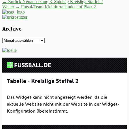
Beitrags-
Vorheriger
← Zurück
Neuansetzung 3. Spieltag Kreisliga Staffel 2
Nächster
Beitrag:
Weiter →
Futsal-Team Kleinfurra landet auf Platz 2
Navigation
Beitrag:
Archive
Archive