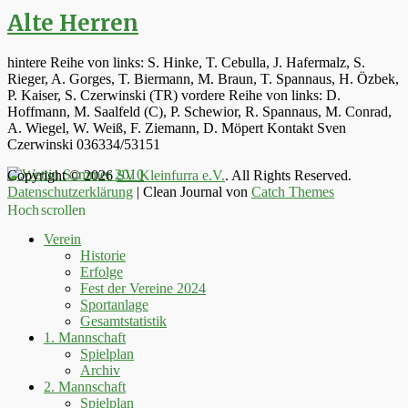
Alte Herren
hintere Reihe von links: S. Hinke, T. Cebulla, J. Hafermalz, S.
Rieger, A. Gorges, T. Biermann, M. Braun, T. Spannaus, H. Özbek,
P. Kaiser, S. Czerwinski (TR) vordere Reihe von links: D.
Hoffmann, M. Saalfeld (C), P. Schewior, R. Spannaus, M. Conrad,
A. Wiegel, W. Weiß, F. Ziemann, D. Möpert Kontakt Sven
Czerwinski 036334/53151
Copyright © 2026
SV Kleinfurra e.V.
. All Rights Reserved.
Datenschutzerklärung
| Clean Journal von
Catch Themes
Hoch scrollen
Verein
Historie
Erfolge
Fest der Vereine 2024
Sportanlage
Gesamtstatistik
1. Mannschaft
Spielplan
Archiv
2. Mannschaft
Spielplan