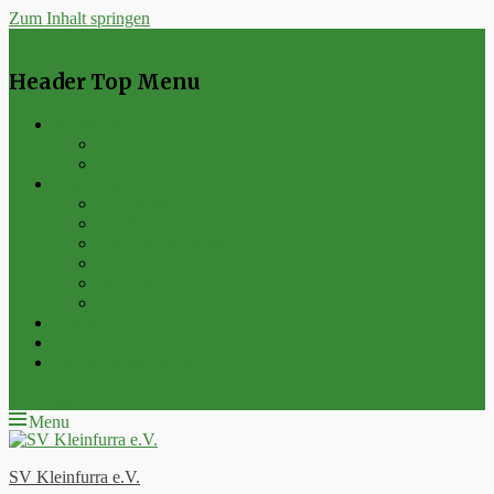
Zum Inhalt springen
Menu
Header Top Menu
Neuigkeiten
Events
Verein
Spielbetrieb
Punktspiele
Pokalspiele
Freundschaftsspiele
Hallenturniere
Wippercup
Junioren
Kontakt
Impressum
Datenschutzerklärung
E-Mail
Feed
Menu
SV Kleinfurra e.V.