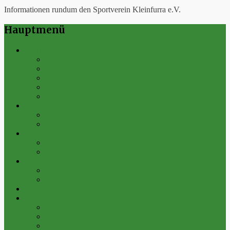
Informationen rundum den Sportverein Kleinfurra e.V.
Hauptmenü
Verein
Historie
Erfolge
Fest der Vereine 2024
Sportanlage
Gesamtstatistik
1. Mannschaft
Spielplan
Archiv
2. Mannschaft
Spielplan
Archiv
Alte Herren
Spielplan
Archiv
Futsal-Team Kleinfurra
Bilder
Archiv 2019
Archiv 2018
Archiv 2017