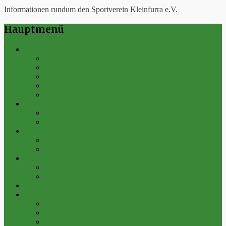
Informationen rundum den Sportverein Kleinfurra e.V.
Hauptmenü
Verein
Historie
Erfolge
Fest der Vereine 2024
Sportanlage
Gesamtstatistik
1. Mannschaft
Spielplan
Archiv
2. Mannschaft
Spielplan
Archiv
Alte Herren
Spielplan
Archiv
Futsal-Team Kleinfurra
Bilder
Archiv 2019
Archiv 2018
Archiv 2017