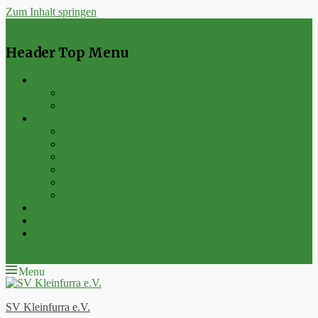
Zum Inhalt springen
Menu
Header Top Menu
Neuigkeiten
Events
Verein
Spielbetrieb
Punktspiele
Pokalspiele
Freundschaftsspiele
Hallenturniere
Wippercup
Junioren
Kontakt
Impressum
Datenschutzerklärung
E-Mail
Feed
Menu
SV Kleinfurra e.V.