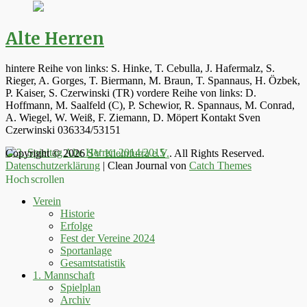
Alte Herren
hintere Reihe von links: S. Hinke, T. Cebulla, J. Hafermalz, S.
Rieger, A. Gorges, T. Biermann, M. Braun, T. Spannaus, H. Özbek,
P. Kaiser, S. Czerwinski (TR) vordere Reihe von links: D.
Hoffmann, M. Saalfeld (C), P. Schewior, R. Spannaus, M. Conrad,
A. Wiegel, W. Weiß, F. Ziemann, D. Möpert Kontakt Sven
Czerwinski 036334/53151
Copyright © 2026
SV Kleinfurra e.V.
. All Rights Reserved.
Datenschutzerklärung
| Clean Journal von
Catch Themes
Hoch scrollen
Verein
Historie
Erfolge
Fest der Vereine 2024
Sportanlage
Gesamtstatistik
1. Mannschaft
Spielplan
Archiv