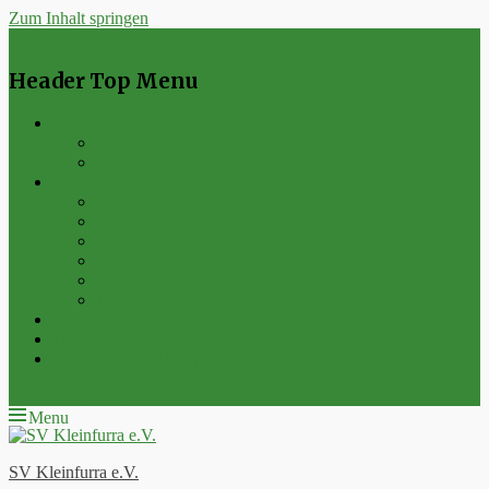
Zum Inhalt springen
Menu
Header Top Menu
Neuigkeiten
Events
Verein
Spielbetrieb
Punktspiele
Pokalspiele
Freundschaftsspiele
Hallenturniere
Wippercup
Junioren
Kontakt
Impressum
Datenschutzerklärung
E-Mail
Feed
Menu
SV Kleinfurra e.V.