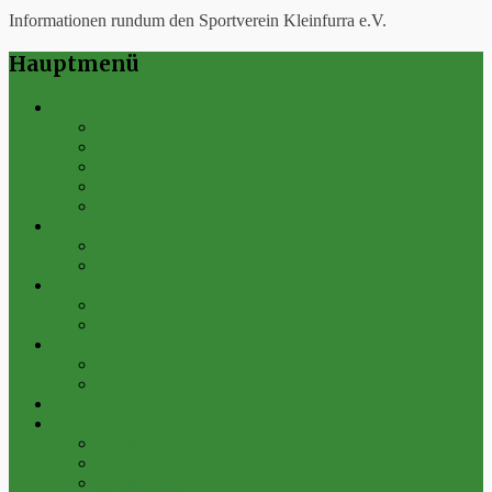
Informationen rundum den Sportverein Kleinfurra e.V.
Hauptmenü
Verein
Historie
Erfolge
Fest der Vereine 2024
Sportanlage
Gesamtstatistik
1. Mannschaft
Spielplan
Archiv
2. Mannschaft
Spielplan
Archiv
Alte Herren
Spielplan
Archiv
Futsal-Team Kleinfurra
Bilder
Archiv 2019
Archiv 2018
Archiv 2017