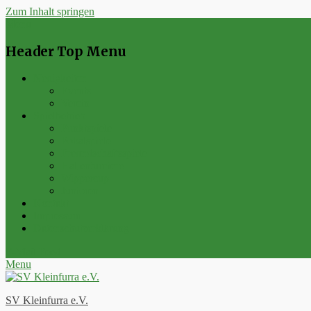
Zum Inhalt springen
Menu
Header Top Menu
Neuigkeiten
Events
Verein
Spielbetrieb
Punktspiele
Pokalspiele
Freundschaftsspiele
Hallenturniere
Wippercup
Junioren
Kontakt
Impressum
Datenschutzerklärung
E-Mail
Feed
Menu
SV Kleinfurra e.V.