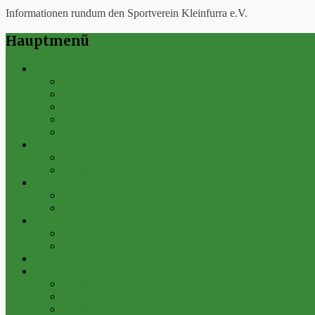
Informationen rundum den Sportverein Kleinfurra e.V.
Hauptmenü
Verein
Historie
Erfolge
Fest der Vereine 2024
Sportanlage
Gesamtstatistik
1. Mannschaft
Spielplan
Archiv
2. Mannschaft
Spielplan
Archiv
Alte Herren
Spielplan
Archiv
Futsal-Team Kleinfurra
Bilder
Archiv 2019
Archiv 2018
Archiv 2017