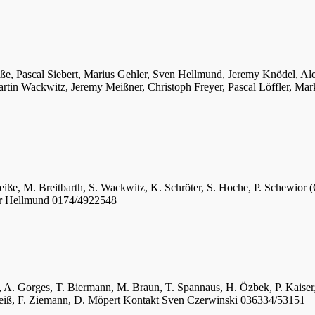
iße, Pascal Siebert, Marius Gehler, Sven Hellmund, Jeremy Knödel, A
tin Wackwitz, Jeremy Meißner, Christoph Freyer, Pascal Löffler, Mar
eiße, M. Breitbarth, S. Wackwitz, K. Schröter, S. Hoche, P. Schewior (
er Hellmund 0174/4922548
ger, A. Gorges, T. Biermann, M. Braun, T. Spannaus, H. Özbek, P. Kais
 Weiß, F. Ziemann, D. Möpert Kontakt Sven Czerwinski 036334/53151