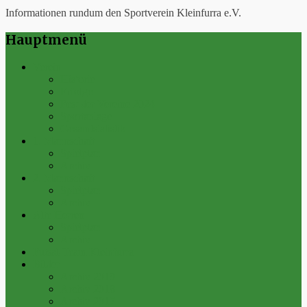
Informationen rundum den Sportverein Kleinfurra e.V.
Hauptmenü
Verein
Historie
Erfolge
Fest der Vereine 2024
Sportanlage
Gesamtstatistik
1. Mannschaft
Spielplan
Archiv
2. Mannschaft
Spielplan
Archiv
Alte Herren
Spielplan
Archiv
Futsal-Team Kleinfurra
Bilder
Archiv 2019
Archiv 2018
Archiv 2017