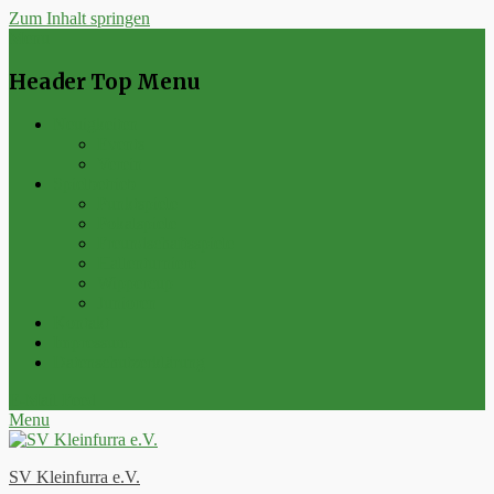
Zum Inhalt springen
Menu
Header Top Menu
Neuigkeiten
Events
Verein
Spielbetrieb
Punktspiele
Pokalspiele
Freundschaftsspiele
Hallenturniere
Wippercup
Junioren
Kontakt
Impressum
Datenschutzerklärung
E-Mail
Feed
Menu
SV Kleinfurra e.V.