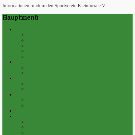
Informationen rundum den Sportverein Kleinfurra e.V.
Hauptmenü
Verein
Historie
Erfolge
Fest der Vereine 2024
Sportanlage
Gesamtstatistik
1. Mannschaft
Spielplan
Archiv
2. Mannschaft
Spielplan
Archiv
Alte Herren
Spielplan
Archiv
Futsal-Team Kleinfurra
Bilder
Archiv 2019
Archiv 2018
Archiv 2017