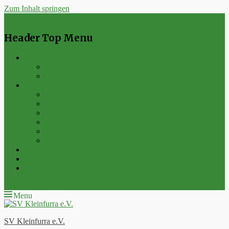
Zum Inhalt springen
Menu
Header Top Menu
Neuigkeiten
Events
Verein
Spielbetrieb
Punktspiele
Pokalspiele
Freundschaftsspiele
Hallenturniere
Wippercup
Junioren
Kontakt
Impressum
Datenschutzerklärung
E-Mail
Feed
Menu
SV Kleinfurra e.V.