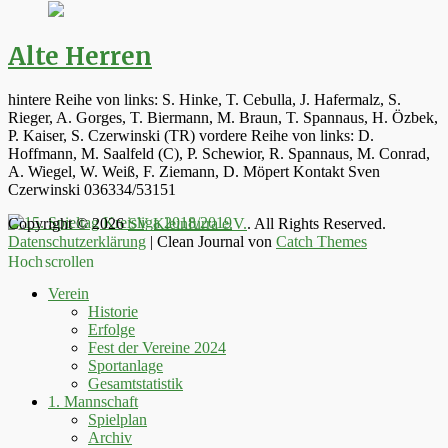
Alte Herren
hintere Reihe von links: S. Hinke, T. Cebulla, J. Hafermalz, S.
Rieger, A. Gorges, T. Biermann, M. Braun, T. Spannaus, H. Özbek,
P. Kaiser, S. Czerwinski (TR) vordere Reihe von links: D.
Hoffmann, M. Saalfeld (C), P. Schewior, R. Spannaus, M. Conrad,
A. Wiegel, W. Weiß, F. Ziemann, D. Möpert Kontakt Sven
Czerwinski 036334/53151
Copyright © 2026
SV Kleinfurra e.V.
. All Rights Reserved.
Datenschutzerklärung
| Clean Journal von
Catch Themes
Hoch scrollen
Verein
Historie
Erfolge
Fest der Vereine 2024
Sportanlage
Gesamtstatistik
1. Mannschaft
Spielplan
Archiv