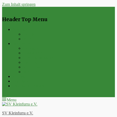
Zum Inhalt springen
Menu
Header Top Menu
Neuigkeiten
Events
Verein
Spielbetrieb
Punktspiele
Pokalspiele
Freundschaftsspiele
Hallenturniere
Wippercup
Junioren
Kontakt
Impressum
Datenschutzerklärung
E-Mail
Feed
Menu
SV Kleinfurra e.V.