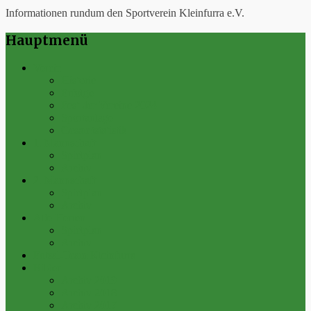
Informationen rundum den Sportverein Kleinfurra e.V.
Hauptmenü
Verein
Historie
Erfolge
Fest der Vereine 2024
Sportanlage
Gesamtstatistik
1. Mannschaft
Spielplan
Archiv
2. Mannschaft
Spielplan
Archiv
Alte Herren
Spielplan
Archiv
Futsal-Team Kleinfurra
Bilder
Archiv 2019
Archiv 2018
Archiv 2017