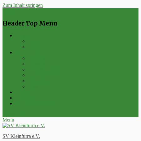
Zum Inhalt springen
Menu
Header Top Menu
Neuigkeiten
Events
Verein
Spielbetrieb
Punktspiele
Pokalspiele
Freundschaftsspiele
Hallenturniere
Wippercup
Junioren
Kontakt
Impressum
Datenschutzerklärung
E-Mail
Feed
Menu
SV Kleinfurra e.V.