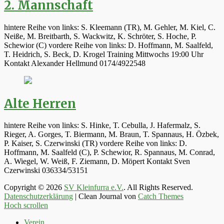
2. Mannschaft
hintere Reihe von links: S. Kleemann (TR), M. Gehler, M. Kiel, C.
Neiße, M. Breitbarth, S. Wackwitz, K. Schröter, S. Hoche, P.
Schewior (C) vordere Reihe von links: D. Hoffmann, M. Saalfeld,
T. Heidrich, S. Beck, D. Krogel Training Mittwochs 19:00 Uhr
Kontakt Alexander Hellmund 0174/4922548
Alte Herren
hintere Reihe von links: S. Hinke, T. Cebulla, J. Hafermalz, S.
Rieger, A. Gorges, T. Biermann, M. Braun, T. Spannaus, H. Özbek,
P. Kaiser, S. Czerwinski (TR) vordere Reihe von links: D.
Hoffmann, M. Saalfeld (C), P. Schewior, R. Spannaus, M. Conrad,
A. Wiegel, W. Weiß, F. Ziemann, D. Möpert Kontakt Sven
Czerwinski 036334/53151
Copyright © 2026
SV Kleinfurra e.V.
. All Rights Reserved.
Datenschutzerklärung
| Clean Journal von
Catch Themes
Hoch scrollen
Verein