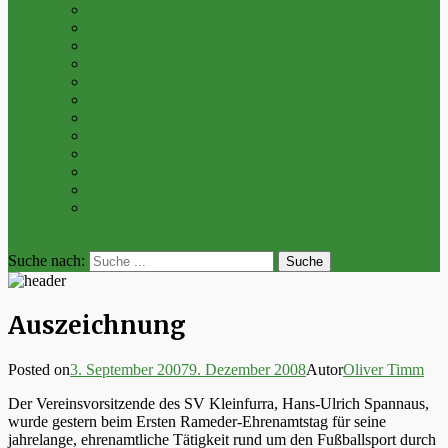
Archiv 2016
Archiv 2015
Archiv 2014
Archiv 2013
Archiv 2012
Archiv 2011
Archiv 2010
Archiv 2009
Archiv 2008
Archiv 2007
Archiv 2006
Archiv 2005
bei der Suche
Suche nach:
Auszeichnung
Posted on
3. September 2007
9. Dezember 2008
Autor
Oliver Timm
Der Vereinsvorsitzende des SV Kleinfurra, Hans-Ulrich Spannaus,
wurde gestern beim Ersten Rameder-Ehrenamtstag für seine
jahrelange, ehrenamtliche Tätigkeit rund um den Fußballsport durch