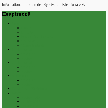
Informationen rundum den Sportverein Kleinfurra e.V.
Hauptmenü
Verein
Historie
Erfolge
Fest der Vereine 2024
Sportanlage
Gesamtstatistik
1. Mannschaft
Spielplan
Archiv
2. Mannschaft
Spielplan
Archiv
Alte Herren
Spielplan
Archiv
Futsal-Team Kleinfurra
Bilder
Archiv 2019
Archiv 2018
Archiv 2017